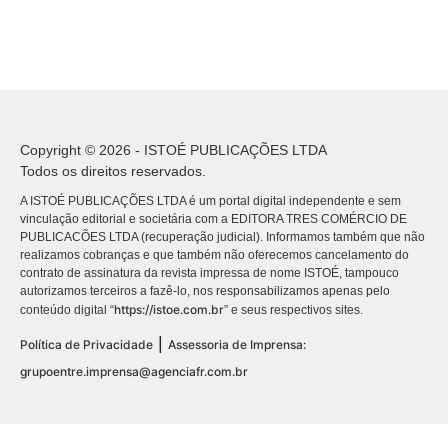
Copyright © 2026 - ISTOÉ PUBLICAÇÕES LTDA
Todos os direitos reservados.
A ISTOÉ PUBLICAÇÕES LTDA é um portal digital independente e sem
vinculação editorial e societária com a EDITORA TRES COMÉRCIO DE
PUBLICACÕES LTDA (recuperação judicial). Informamos também que não
realizamos cobranças e que também não oferecemos cancelamento do
contrato de assinatura da revista impressa de nome ISTOÉ, tampouco
autorizamos terceiros a fazê-lo, nos responsabilizamos apenas pelo
https://istoe.com.br
conteúdo digital “
” e seus respectivos sites.
|
Política de Privacidade
Assessoria de Imprensa:
grupoentre.imprensa@agenciafr.com.br