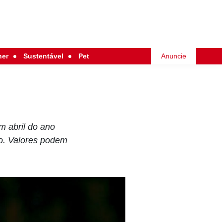
her
Sustentável
Pet
Anuncie
m abril do ano
io. Valores podem