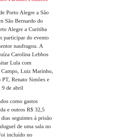
de Porto Alegre a São
 em São Bernardo do
rto Alegre a Curitiba
m participar do evento
mentor naufragou. A
 juíza Carolina Lebbos
sitar Lula com
o Campo, Luiz Marinho,
do PT, Renato Simões e
 9 de abril
tados como gastos
ada e outros R$ 32,5
dias seguintes à prisão
aluguel de uma sala no
Foi incluído no