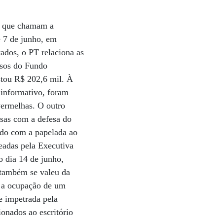
os que chamam a
e 7 de junho, em
ados, o PT relaciona as
rsos do Fundo
astou R$ 202,6 mil. À
 informativo, foram
vermelhas. O outro
esas com a defesa do
rdo com a papelada ao
eadas pela Executiva
o dia 14 de junho,
 também se valeu da
r a ocupação de um
e impetrada pela
onados ao escritório