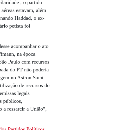
laridade , o partido
s aéreas estavam, além
ernando Haddad, o ex-
io petista foi
desse acompanhar o ato
Hoffmann, na época
 São Paulo com recursos
mbada do PT não poderia
dagem no Astron Saint
tilização de recursos do
emissas legais
s públicos,
o a ressarcir a União”,
os Partidos Políticos