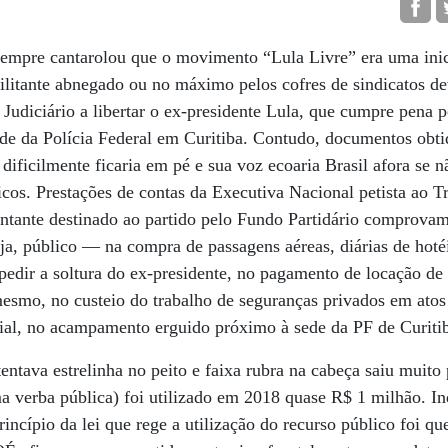
sempre cantarolou que o movimento “Lula Livre” era uma inic
litante abnegado ou no máximo pelos cofres de sindicatos d
 Judiciário a libertar o ex-presidente Lula, que cumpre pena 
sede da Polícia Federal em Curitiba. Contudo, documentos ob
ficilmente ficaria em pé e sua voz ecoaria Brasil afora se n
icos. Prestações de contas da Executiva Nacional petista ao T
ontante destinado ao partido pelo Fundo Partidário comprova
a, público — na compra de passagens aéreas, diárias de hoté
 pedir a soltura do ex-presidente, no pagamento de locação de
 mesmo, no custeio do trabalho de seguranças privados em atos
ial, no acampamento erguido próximo à sede da PF de Curiti
tentava estrelinha no peito e faixa rubra na cabeça saiu muit
ma verba pública) foi utilizado em 2018 quase R$ 1 milhão. 
rincípio da lei que rege a utilização do recurso público foi 