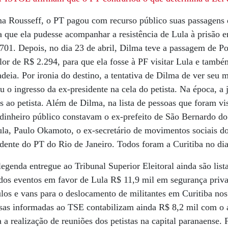
ma Rousseff, o PT pagou com recurso público suas passagens 
ra que ela pudesse acompanhar a resistência de Lula à prisão
01. Depois, no dia 23 de abril, Dilma teve a passagem de Po
or de R$ 2.294, para que ela fosse à PF visitar Lula e també
adeia. Por ironia do destino, a tentativa de Dilma de ver seu 
u o ingresso da ex-presidente na cela do petista. Na época, a
as ao petista. Além de Dilma, na lista de pessoas que foram vi
inheiro público constavam o ex-prefeito de São Bernardo d
Lula, Paulo Okamoto, o ex-secretário de movimentos sociais 
idente do PT do Rio de Janeiro. Todos foram a Curitiba no dia
legenda entregue ao Tribunal Superior Eleitoral ainda são lis
 dos eventos em favor de Lula R$ 11,9 mil em segurança priv
los e vans para o deslocamento de militantes em Curitiba nos 
esas informadas ao TSE contabilizam ainda R$ 8,2 mil com o 
 a realização de reuniões dos petistas na capital paranaense. 