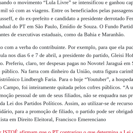
quando o movimento “Lula Livre” se intensificou e ganhou capi
mil só com as viagens. Entre os beneficiados pelas passagen
sseff, e do ex-prefeito e candidato a presidente derrotado F
tadual do PT em São Paulo, Emídio de Souza. O Fundo Partidár
antes de executivas estaduais, como da Bahia e Maranhão.
o com a verba do contribuinte. Por exemplo, para que ela pu
Lula nos dias 6 e 7 de abril, a presidente do partido, Gleisi 
o. Preferiu, claro, ter despesas pagas no Novotel Jaraguá em
 público. Na farra com dinheiro da União, outra figura cari
 histriônico Lindbergh Faria. Para o hoje “Youtuber”, a hospe
 Campo, foi inteiramente quitada pelos cofres públicos. “A u
omoção pessoal de um de seus filiados, não se enquadra nas pr
da Lei dos Partidos Políticos. Assim, ao utilizar-se de recurso
dário, para a promoção de filiado, o partido pode ser obrigad
ista em Direito Eleitoral, Francisco Emerenciano
 ISTOÉ afirmam que o PT contrariou o que determina a Lei d