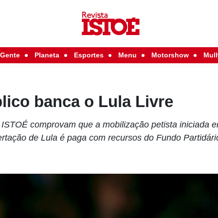
Gente
Planeta
Esportes
Menu
Motorshow
Mul
lico banca o Lula Livre
ISTOÉ comprovam que a mobilização petista iniciada e
ertação de Lula é paga com recursos do Fundo Partidár