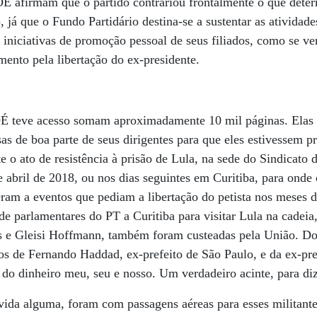
OÉ afirmam que o partido contrariou frontalmente o que dete
), já que o Fundo Partidário destina-se a sustentar as atividad
iniciativas de promoção pessoal de seus filiados, como se ver
ento pela libertação do ex-presidente.
OÉ teve acesso somam aproximadamente 10 mil páginas. Elas
s de boa parte de seus dirigentes para que eles estivessem p
o ato de resistência à prisão de Lula, na sede do Sindicato 
 abril de 2018, ou nos dias seguintes em Curitiba, para onde o
eram a eventos que pediam a libertação do petista nos meses
de parlamentares do PT a Curitiba para visitar Lula na cadeia
as e Gleisi Hoffmann, também foram custeadas pela União. 
s de Fernando Haddad, ex-prefeito de São Paulo, e da ex-pr
 do dinheiro meu, seu e nosso. Um verdadeiro acinte, para di
ida alguma, foram com passagens aéreas para esses militante