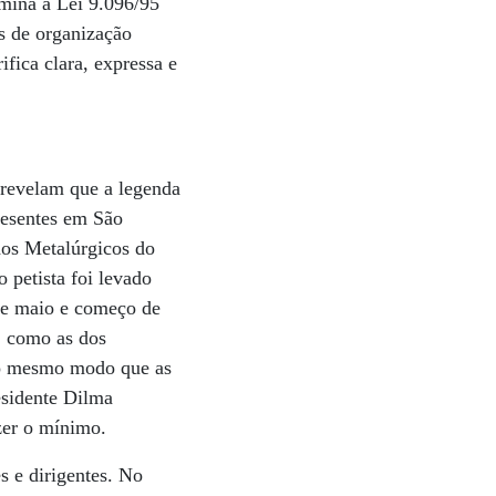
rmina a Lei 9.096/95
es de organização
ifica clara, expressa e
 revelam que a legenda
resentes em São
dos Metalúrgicos do
 petista foi levado
 de maio e começo de
, como as dos
Do mesmo modo que as
esidente Dilma
zer o mínimo.
s e dirigentes. No