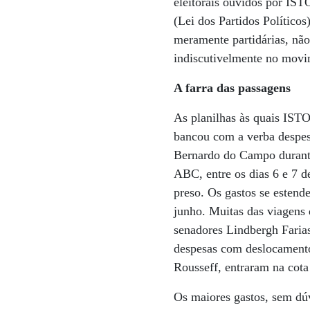
eleitorais ouvidos por IST
(Lei dos Partidos Políticos
meramente partidárias, não 
indiscutivelmente no movim
A farra das passagens
As planilhas às quais IST
bancou com a verba despesa
Bernardo do Campo durante 
ABC, entre os dias 6 e 7 de
preso. Os gastos se estend
junho. Muitas das viagens 
senadores Lindbergh Fari
despesas com deslocamento
Rousseff, entraram na cota
Os maiores gastos, sem dúv