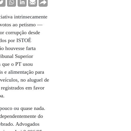
iativa intrinsecamente
evotos ao petismo —
por corrupção desde
tidos por ISTOÉ
ão houvesse farta
ribunal Superior
m que o PT usou
is e alimentação para
 veículos, no aluguel de
 registrados em favor
ba.
o pouco ou quase nada.
Independentemente do
quebrado. Advogados