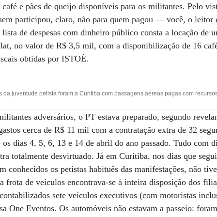
café e pães de queijo disponíveis para os militantes. Pelo vis
quem participou, claro, não para quem pagou — você, o leitor
lista de despesas com dinheiro público consta a locação de u
Flat, no valor de R$ 3,5 mil, com a disponibilização de 16 ca
iscais obtidas por ISTOÉ.
s da juventude petista foram a Curitiba com passagens aéreas pagas com recursos
ilitantes adversários, o PT estava preparado, segundo revela
m gastos cerca de R$ 11 mil com a contratação extra de 32 seg
e os dias 4, 5, 6, 13 e 14 de abril do ano passado. Tudo com 
tra totalmente desvirtuado. Já em Curitiba, nos dias que segu
m conhecidos os petistas habituês das manifestações, não ti
frota de veículos encontrava-se à inteira disposição dos fili
ontabilizados sete veículos executivos (com motoristas inclu
sa One Eventos. Os automóveis não estavam a passeio: foram 