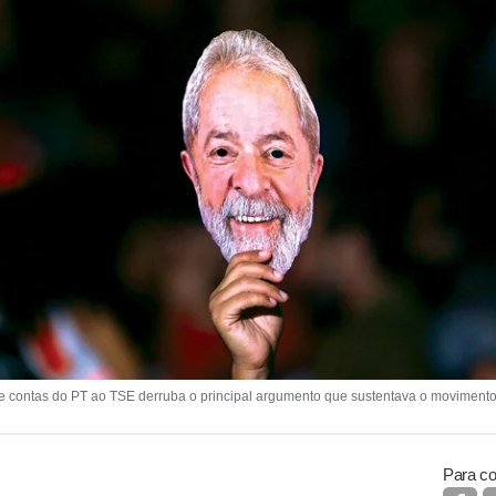
 contas do PT ao TSE derruba o principal argumento que sustentava o movimento
Para co