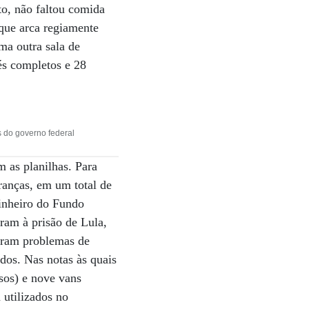
to, não faltou comida
 que arca regiamente
ma outra sala de
fés completos e 28
 do governo federal
m as planilhas. Para
uranças, em um total de
dinheiro do Fundo
iram à prisão de Lula,
veram problemas de
ados. Nas notas às quais
sos) e nove vans
utilizados no