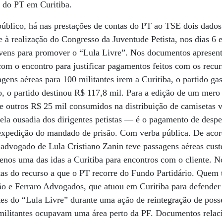
s do PT em Curitiba.
público, há nas prestações de contas do PT ao TSE dois dad
e à realização do Congresso da Juventude Petista, nos dias 6 
jovens para promover o “Lula Livre”. Nos documentos apresent
om o encontro para justificar pagamentos feitos com os recu
agens aéreas para 100 militantes irem a Curitiba, o partido g
o, o partido destinou R$ 117,8 mil. Para a edição de um mero
e outros R$ 25 mil consumidos na distribuição de camisetas 
ela ousadia dos dirigentes petistas — é o pagamento de desp
 expedição do mandado de prisão. Com verba pública. De aco
advogado de Lula Cristiano Zanin teve passagens aéreas cust
nos uma das idas a Curitiba para encontros com o cliente. N
stas do recurso a que o PT recorre do Fundo Partidário. Quem
gão e Ferraro Advogados, que atuou em Curitiba para defende
tes do “Lula Livre” durante uma ação de reintegração de poss
 militantes ocupavam uma área perto da PF. Documentos relaci