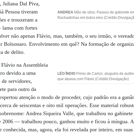
, Juliana Dal Piva,
Sá Pessoa tiveram
ANDREA
Mão de obra: Passou de gabinete em
Rachadinhas em todos eles (Crédito:Divulgaç
ões e trouxeram a
 lama com fortes
ver não apenas Flávio, mas, também, o seu irmão, o vereador
air Bolsonaro. Envolvimento em quê? Na formação de organiz
a de delito.
e Flávio na Assembleia
iro devido a uma
LÉO ÍNDIO
Primo de Carlos: aluguéis de quitin
que atuava com Flávio (Crédito:Divulgação)
de servidores,
ete para outro da
despertou atenção o modo de proceder, cujo padrão era a gan
 cerca de seiscentas e oito mil operações. Esse material robu
sobrenome: Andrea Siqueira Valle, que trabalhou no gabinete
 e 2006 — trabalhou pouco, ganhou muito e ficou à míngua. A
 conhecida, mas, agora, ela foi revelada por inteiro, em suas