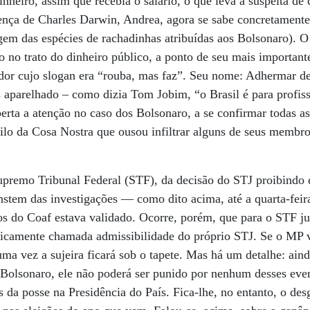
nheiro, assim que recebia o salário, o que leva à suspeita de
ença de Charles Darwin, Andrea, agora se sabe concretamente,
igem das espécies de rachadinhas atribuídas aos Bolsonaro). 
no trato do dinheiro público, a ponto de seu mais important
ador cujo slogan era “rouba, mas faz”. Seu nome: Adhermar d
aparelhado – como dizia Tom Jobim, “o Brasil é para profiss
perta a atenção no caso dos Bolsonaro, a se confirmar todas a
stilo da Cosa Nostra que ousou infiltrar alguns de seus membr
upremo Tribunal Federal (STF), da decisão do STJ proibindo 
constem das investigações — como dito acima, até a quarta-feir
s do Coaf estava validado. Ocorre, porém, que para o STF ju
idicamente chamada admissibilidade do próprio STJ. Se o MP 
uma vez a sujeira ficará sob o tapete. Mas há um detalhe: ain
 Bolsonaro, ele não poderá ser punido por nenhum desses even
s da posse na Presidência do País. Fica-lhe, no entanto, o des