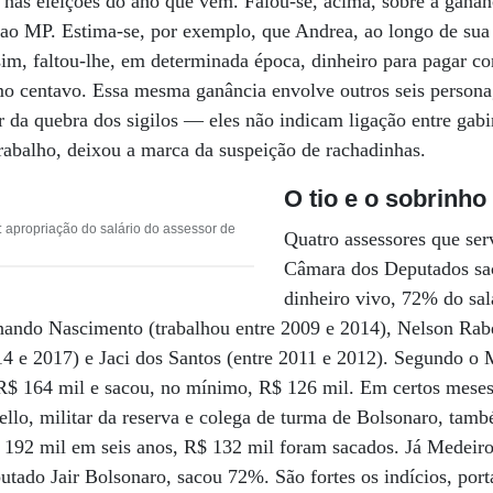
e, nas eleições do ano que vem. Falou-se, acima, sobre a ganâ
a ao MP. Estima-se, por exemplo, que Andrea, ao longo de sua
sim, faltou-lhe, em determinada época, dinheiro para pagar co
mo centavo. Essa mesma ganância envolve outros seis persona
r da quebra dos sigilos — eles não indicam ligação entre gabi
rabalho, deixou a marca da suspeição de rachadinhas.
O tio e o sobrinho
 apropriação do salário do assessor de
Quatro assessores que ser
Câmara dos Deputados sa
dinheiro vivo, 72% do sal
rnando Nascimento (trabalhou entre 2009 e 2014), Nelson Rabel
14 e 2017) e Jaci dos Santos (entre 2011 e 2012). Segundo o
R$ 164 mil e sacou, no mínimo, R$ 126 mil. Em certos meses
lo, militar da reserva e colega de turma de Bolsonaro, tamb
$ 192 mil em seis anos, R$ 132 mil foram sacados. Já Medeir
putado Jair Bolsonaro, sacou 72%. São fortes os indícios, por