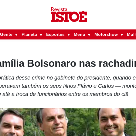
Gente
Planeta
Esportes
Menu
Motorshow
Mul
família Bolsonaro nas rachad
rática desse crime no gabinete do presidente, quando e
operavam também os seus filhos Flávio e Carlos — mon
até a troca de funcionários entre os membros do clã