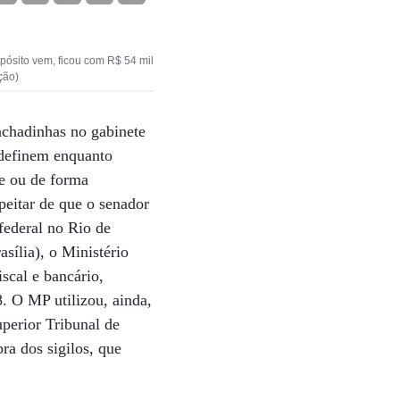
pósito vem, ficou com R$ 54 mil
ção)
rachadinhas no gabinete
 definem enquanto
e ou de forma
peitar de que o senador
federal no Rio de
sília), o Ministério
iscal e bancário,
. O MP utilizou, ainda,
uperior Tribunal de
ra dos sigilos, que