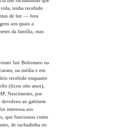
ncia nas rachadinhas que
 vida, tenha recebido
ntas de luz — fora
gens aos quais a
netes da família, mas
viram Jair Bolsonaro na
caram, na média e em
ário recebido enquanto
lo (ficou oito anos),
 MP, Nascimento, por
 devolveu ao gabinete
ém interessa aos
os, que funcionou como
tanto, de rachadinha no