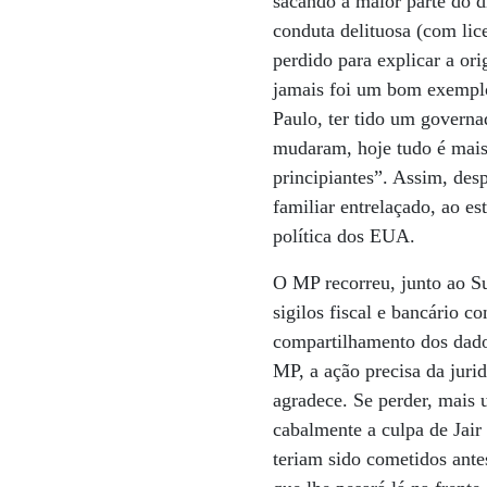
sacando a maior parte do di
conduta delituosa (com lic
perdido para explicar a or
jamais foi um bom exemplo 
Paulo, ter tido um govern
mudaram, hoje tudo é mais 
principiantes”. Assim, des
familiar entrelaçado, ao e
política dos EUA.
O MP recorreu, junto ao S
sigilos fiscal e bancário 
compartilhamento dos dado
MP, a ação precisa da jur
agradece. Se perder, mais 
cabalmente a culpa de Jair
teriam sido cometidos ante