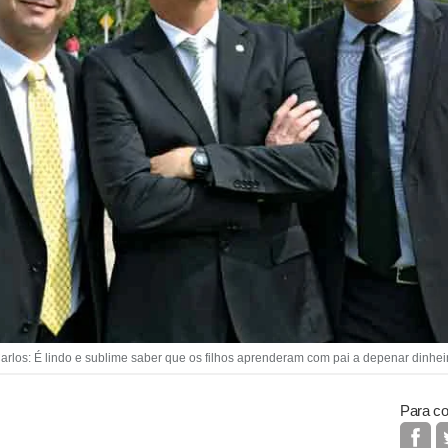
los: É lindo e sublime saber que os filhos aprenderam com pai a depenar dinheir
Para co