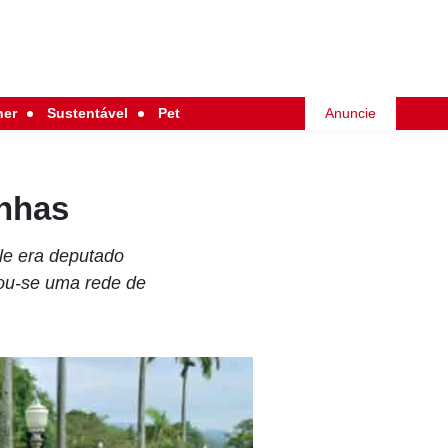
her
Sustentável
Pet
Anuncie
inhas
le era deputado
tou-se uma rede de