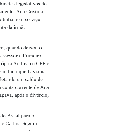
inetes legislativos do
sidente, Ana Cristina
o tinha nem serviço
nta da irmã:
im, quando deixou o
-assessora. Primeiro
própria Andrea (o CPF e
riu tudo que havia na
pletando um saldo de
a conta corrente de Ana
agava, após o divórcio,
do Brasil para o
 de Carlos. Seguiu