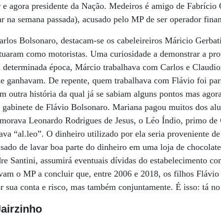
r e agora presidente da Nação. Medeiros é amigo de Fabrício 
iar na semana passada), acusado pelo MP de ser operador finan
rlos Bolsonaro, destacam-se os cabeleireiros Máricio Gerbat
Atuaram como motoristas. Uma curiosidade a demonstrar a pro
 determinada época, Márcio trabalhava com Carlos e Claudio
e ganhavam. De repente, quem trabalhava com Flávio foi para
em outra história da qual já se sabiam alguns pontos mas agora
 gabinete de Flávio Bolsonaro. Mariana pagou muitos dos alu
l morava Leonardo Rodrigues de Jesus, o Léo Índio, primo d
tava “al.leo”. O dinheiro utilizado por ela seria proveniente d
usado de lavar boa parte do dinheiro em uma loja de chocolate
re Santini, assumirá eventuais dívidas do estabelecimento c
am o MP a concluir que, entre 2006 e 2018, os filhos Flávio e
 sua conta e risco, mas também conjuntamente. É isso: tá no
Jairzinho