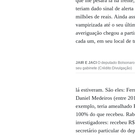
que lhe pesará lá na frent
teriam dado sinal de alert
milhões de reais. Ainda as
vampirizada até o seu últi
averiguação chegou a parti
cada um, em seu local de t
JAIR E JACI
O deputado Bolsonaro:
seu gabinete (Crédito:Divulgação)
lá estiveram. São eles: Fe
Daniel Medeiros (entre 20
exemplo, teria amealhado 
100% do que recebeu. Rabel
investigadores: recebeu R
secretário particular do de