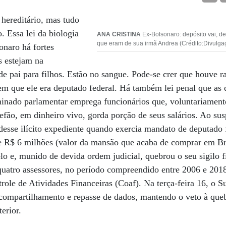
hereditário, mas tudo
o. Essa lei da biologia
ANA CRISTINA
Ex-Bolsonaro: depósito vai, de
que eram de sua irmã Andrea (Crédito:Divulga
onaro há fortes
s estejam na
de pai para filhos. Estão no sangue. Pode-se crer que houve 
em que ele era deputado federal. Há também lei penal que as
minado parlamentar emprega funcionários que, voluntariament
efão, em dinheiro vivo, gorda porção de seus salários. Ao sus
desse ilícito expediente quando exercia mandato de deputado 
e R$ 6 milhões (valor da mansão que acaba de comprar em Bra
lo e, munido de devida ordem judicial, quebrou o seu sigilo f
uatro assessores, no período compreendido entre 2006 e 2018
ole de Atividades Financeiras (Coaf). Na terça-feira 16, o S
 compartilhamento e repasse de dados, mantendo o veto à queb
erior.