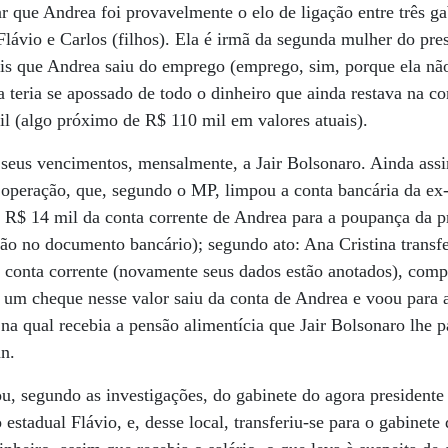
r que Andrea foi provavelmente o elo de ligação entre três gab
e Flávio e Carlos (filhos). Ela é irmã da segunda mulher do pre
ois que Andrea saiu do emprego (emprego, sim, porque ela nã
a teria se apossado de todo o dinheiro que ainda restava na co
 (algo próximo de R$ 110 mil em valores atuais).
e seus vencimentos, mensalmente, a Jair Bolsonaro. Ainda ass
a operação, que, segundo o MP, limpou a conta bancária da ex
iu R$ 14 mil da conta corrente de Andrea para a poupança da 
ão no documento bancário); segundo ato: Ana Cristina transfe
 conta corrente (novamente seus dados estão anotados), com
: um cheque nesse valor saiu da conta de Andrea e voou para 
a qual recebia a pensão alimentícia que Jair Bolsonaro lhe p
an.
u, segundo as investigações, do gabinete do agora presidente 
estadual Flávio, e, desse local, transferiu-se para o gabinete