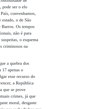
 continuidade de
 pode ser o elo
O País, convenhamos,
e estado, o de São
e Barros. Os tempos
ionais, não é para
s suspeitas, o esquema
os criminosos na
que a quebra dos
a 17 apenas o
lgar esse recurso do
vencer, a República
da que se prove
tuais crimes, já que
gaste moral, desgaste