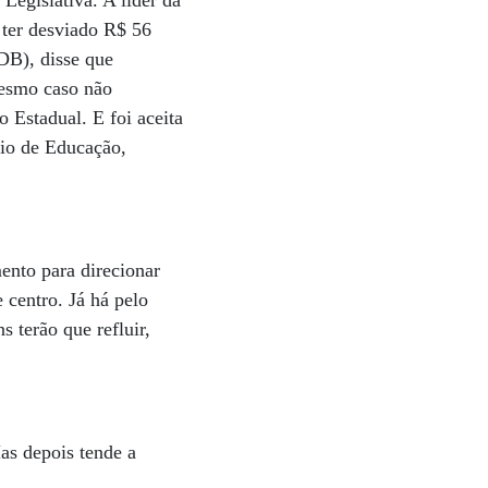
egislativa. A líder da
ter desviado R$ 56
DB), disse que
mesmo caso não
 Estadual. E foi aceita
rio de Educação,
ento para direcionar
 centro. Já há pelo
terão que refluir,
as depois tende a