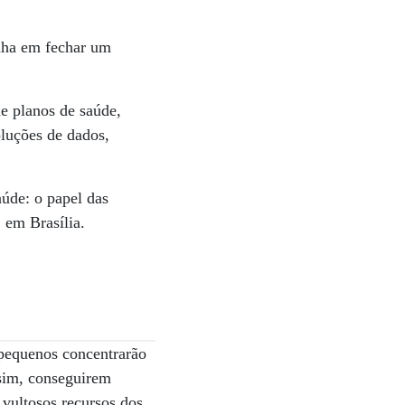
onha em fechar um
de planos de saúde,
luções de dados,
úde: o papel das
 em Brasília.
 pequenos concentrarão
ssim, conseguirem
 vultosos recursos dos