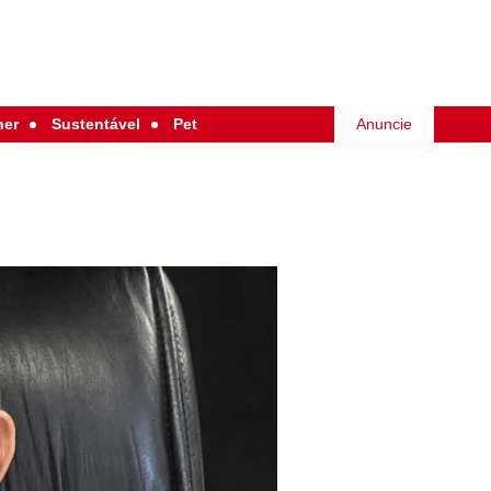
her
Sustentável
Pet
Anuncie