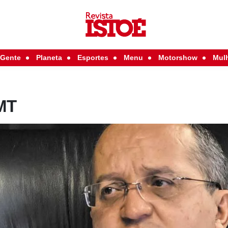
Gente
Planeta
Esportes
Menu
Motorshow
Mul
MT