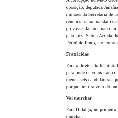
A corrupção no Mato Gross
oposição, deputada Janaín
milhões da Secretaria de E
renunciaria ao mandato cas
provasse. Janaína não tem 
pela juíza Selma Arruda, h
Permínio Pinto, e o empre
Fratricidas
Para o diretor do Institut
para onde os votos irão co
menos seis candidaturas q
porque um tira voto do outr
Vai murchar
Para Hidalgo, no primeiro
murchar.