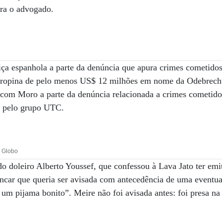
tra o advogado.
iça espanhola a parte da denúncia que apura crimes cometido
 propina de pelo menos US$ 12 milhões em nome da Odebrecht)
 com Moro a parte da denúncia relacionada a crimes cometido
s pelo grupo UTC.
O Globo
o doleiro Alberto Youssef, que confessou à Lava Jato ter emit
car que queria ser avisada com antecedência de uma eventual
 um pijama bonito”. Meire não foi avisada antes: foi presa na