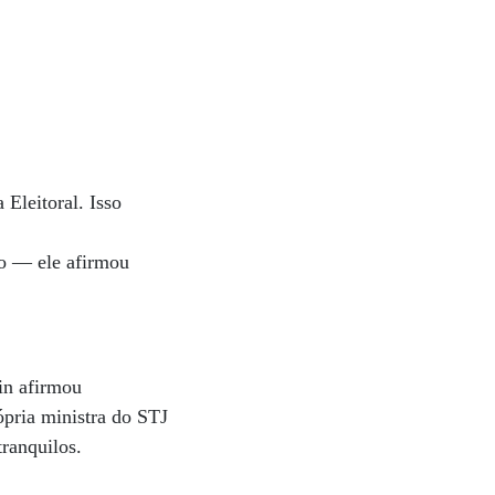
Eleitoral. Isso
ão — ele afirmou
in afirmou
ópria ministra do STJ
tranquilos.