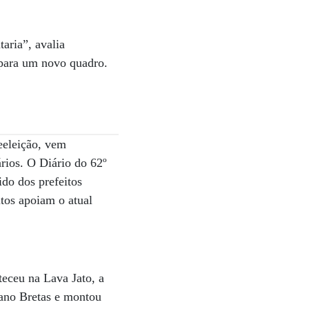
aria”, avalia
e para um novo quadro.
eeleição, vem
rios. O Diário do 62º
do dos prefeitos
tos apoiam o atual
teceu na Lava Jato, a
iano Bretas e montou