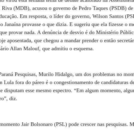
o virou esta semana tema de debate acalorado na Assembleia L
a Riva (MDB), acusou o governo de Pedro Taques (PSDB) de 
ducação. Em resposta, o líder do governo, Wilson Santos (PS
o Janaína provasse o que dizia. E sugeriu que ela fizesse o 
que provar nada. A denúncia de desvio é do Ministério Público
oje aposentada, que chegou a mandar prender o então secretá
sário Allan Malouf, que admitiu o esquema.
o Paraná Pesquisas, Murilo Hidalgo, um dos problemas no mom
m Lula fora do páreo é o congestionamento de candidaturas de
ue disputam esse mesmo espectro. “Em algum momento, alguns 
o”, diz.
 momento Jair Bolsonaro (PSL) pode crescer nas pesquisas. M