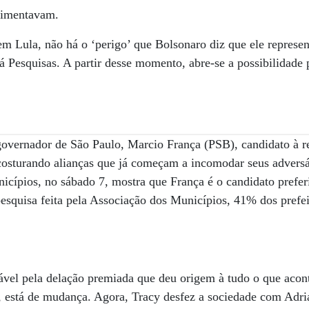
alimentavam.
m Lula, não há o ‘perigo’ que Bolsonaro diz que ele represent
aná Pesquisas. A partir desse momento, abre-se a possibilidad
overnador de São Paulo, Marcio França (PSB), candidato à r
costurando alianças que já começam a incomodar seus adversá
cípios, no sábado 7, mostra que França é o candidato preferi
esquisa feita pela Associação dos Municípios, 41% dos prefei
ável pela delação premiada que deu origem à tudo o que acon
f, está de mudança. Agora, Tracy desfez a sociedade com Adr