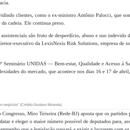
acia.
vidindo clientes, como o ex-ministro Antônio Palocci, que s
 da cadeia. Ele continua preso.
assistenciais são fruto de desperdício, abuso e uso indevido 
iretor-executivo da LexisNexis Risk Solutions, empresa de so
 9º Seminário UNIDAS — Bem-estar, Qualidade e Acesso à Sa
lexidades do mercado, que acontece nos dias 16 e 17 de abril,
des negócios” (Crédito:Gustavo Miranda)
o Congresso, Miro Teixeira (Rede-RJ) aposta que os partidos
datar e eleger o maior número possível de deputados para, a
sempenho que a legislação passará a exigir e lucrarem com os