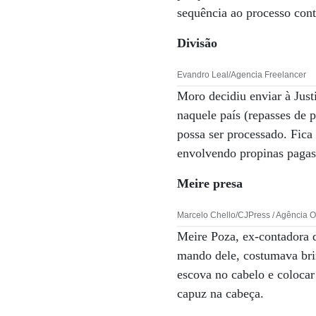
sequência ao processo con
Divisão
Evandro Leal/Agencia Freelancer
Moro decidiu enviar à Just
naquele país (repasses de
possa ser processado. Fica
envolvendo propinas paga
Meire presa
Marcelo Chello/CJPress / Agência 
Meire Poza, ex-contadora d
mando dele, costumava brin
escova no cabelo e colocar
capuz na cabeça.