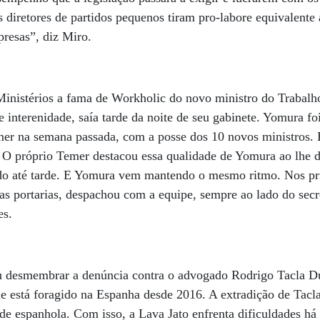
s diretores de partidos pequenos tiram pro-labore equivalente 
resas”, diz Miro.
Ministérios a fama de Workholic do novo ministro do Trabalh
e interenidade, saía tarde da noite de seu gabinete. Yomura f
mer na semana passada, com a posse dos 10 novos ministros. 
 O próprio Temer destacou essa qualidade de Yomura ao lhe d
ndo até tarde. E Yomura vem mantendo o mesmo ritmo. Nos pr
ras portarias, despachou com a equipe, sempre ao lado do secr
es.
u desmembrar a denúncia contra o advogado Rodrigo Tacla D
e está foragido na Espanha desde 2016. A extradição de Tacl
de espanhola. Com isso, a Lava Jato enfrenta dificuldades há