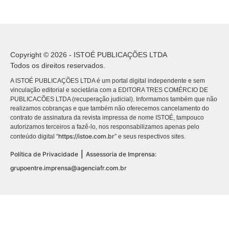
Copyright © 2026 - ISTOÉ PUBLICAÇÕES LTDA
Todos os direitos reservados.
A ISTOÉ PUBLICAÇÕES LTDA é um portal digital independente e sem
vinculação editorial e societária com a EDITORA TRES COMÉRCIO DE
PUBLICACÕES LTDA (recuperação judicial). Informamos também que não
realizamos cobranças e que também não oferecemos cancelamento do
contrato de assinatura da revista impressa de nome ISTOÉ, tampouco
autorizamos terceiros a fazê-lo, nos responsabilizamos apenas pelo
https://istoe.com.br
conteúdo digital “
” e seus respectivos sites.
|
Política de Privacidade
Assessoria de Imprensa:
grupoentre.imprensa@agenciafr.com.br