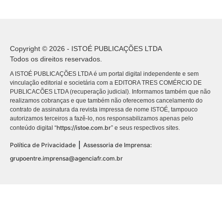
Copyright © 2026 - ISTOÉ PUBLICAÇÕES LTDA
Todos os direitos reservados.
A ISTOÉ PUBLICAÇÕES LTDA é um portal digital independente e sem
vinculação editorial e societária com a EDITORA TRES COMÉRCIO DE
PUBLICACÕES LTDA (recuperação judicial). Informamos também que não
realizamos cobranças e que também não oferecemos cancelamento do
contrato de assinatura da revista impressa de nome ISTOÉ, tampouco
autorizamos terceiros a fazê-lo, nos responsabilizamos apenas pelo
https://istoe.com.br
conteúdo digital “
” e seus respectivos sites.
|
Política de Privacidade
Assessoria de Imprensa:
grupoentre.imprensa@agenciafr.com.br