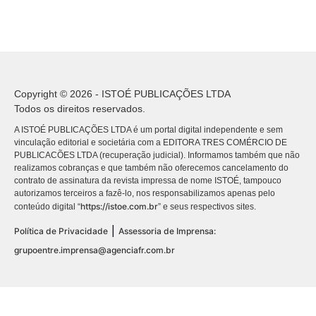
Copyright © 2026 - ISTOÉ PUBLICAÇÕES LTDA
Todos os direitos reservados.
A ISTOÉ PUBLICAÇÕES LTDA é um portal digital independente e sem
vinculação editorial e societária com a EDITORA TRES COMÉRCIO DE
PUBLICACÕES LTDA (recuperação judicial). Informamos também que não
realizamos cobranças e que também não oferecemos cancelamento do
contrato de assinatura da revista impressa de nome ISTOÉ, tampouco
autorizamos terceiros a fazê-lo, nos responsabilizamos apenas pelo
https://istoe.com.br
conteúdo digital “
” e seus respectivos sites.
|
Política de Privacidade
Assessoria de Imprensa:
grupoentre.imprensa@agenciafr.com.br