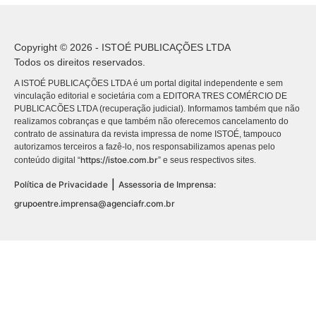
Copyright © 2026 - ISTOÉ PUBLICAÇÕES LTDA
Todos os direitos reservados.
A ISTOÉ PUBLICAÇÕES LTDA é um portal digital independente e sem
vinculação editorial e societária com a EDITORA TRES COMÉRCIO DE
PUBLICACÕES LTDA (recuperação judicial). Informamos também que não
realizamos cobranças e que também não oferecemos cancelamento do
contrato de assinatura da revista impressa de nome ISTOÉ, tampouco
autorizamos terceiros a fazê-lo, nos responsabilizamos apenas pelo
https://istoe.com.br
conteúdo digital “
” e seus respectivos sites.
|
Política de Privacidade
Assessoria de Imprensa:
grupoentre.imprensa@agenciafr.com.br