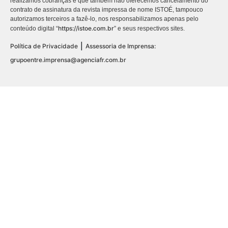
realizamos cobranças e que também não oferecemos cancelamento do
contrato de assinatura da revista impressa de nome ISTOÉ, tampouco
autorizamos terceiros a fazê-lo, nos responsabilizamos apenas pelo
https://istoe.com.br
conteúdo digital “
” e seus respectivos sites.
|
Política de Privacidade
Assessoria de Imprensa:
grupoentre.imprensa@agenciafr.com.br