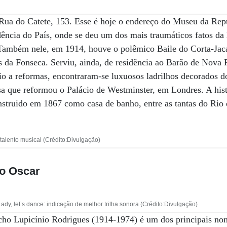
Rua do Catete, 153. Esse é hoje o endereço do Museu da Repú
ência do País, onde se deu um dos mais traumáticos fatos da h
Também nele, em 1914, houve o polêmico Baile do Corta-Jaca
 da Fonseca. Serviu, ainda, de residência ao Barão de Nova 
io a reformas, encontraram-se luxuosos ladrilhos decorados d
a que reformou o Palácio de Westminster, em Londres. A hist
nstruido em 1867 como casa de banho, entre as tantas do Rio 
 talento musical (Crédito:Divulgação)
no Oscar
dy, let’s dance: indicação de melhor trilha sonora (Crédito:Divulgação)
cho Lupicínio Rodrigues (1914-1974) é um dos principais no