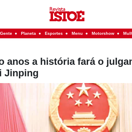
Gente
Planeta
Esportes
Menu
Motorshow
Mul
o anos a história fará o julg
i Jinping