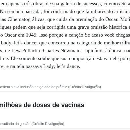
 em apenas três obras de sua galeria de sucessos, citemos Se 
Na semana passada, foi confirmado que familiares do artista 
ias Cinematográficas, que cuida da premiação do Oscar. Moti
igues pedem que seja corrigida uma grave omissão histórica e
ao Oscar em 1945. Isso porque a canção Se acaso você chegas
 Lady, let’s dance, que concorreu na categoria de melhor tril
, de Lew Pollack e Charles Newman. Lupicínio, à época, não
ilme. Ele somente soube que sua composição estava nele por
, e na tela passava Lady, let’s dance.
 pedem a sua inclusão na galeria do prêmio (Crédito:Divulgação)
milhões de doses de vacinas
resultado da gestão (Crédito:Divulgação)