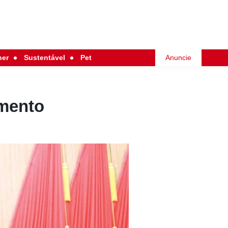
her
Sustentável
Pet
Anuncie
amento