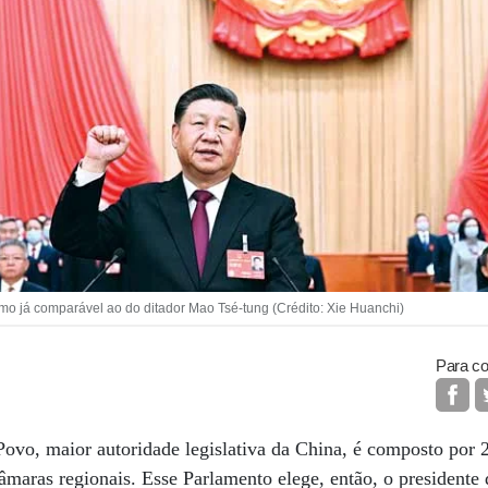
o já comparável ao do ditador Mao Tsé-tung (Crédito: Xie Huanchi)
Para co
ovo, maior autoridade legislativa da China, é composto por 
âmaras regionais. Esse Parlamento elege, então, o presidente