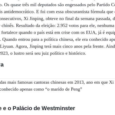
. Os quase três mil deputados são engessados pelo Partido C
is antidemocrático. E foi com essa obscurantista fórmula que 
nsecutivos, Xi Jinping, obteve no final da semana passada, d
r chinês. Resultado da eleição: 2.952 votos para ele, nenhuma
 fortalece quando o país está em crise com os EUA, já é equi
Quando entrou para a política chinesa, ele era conhecido ap
iyuan. Agora, Jinping terá mais cinco anos pela frente. Ain
23, o lustro será seu juiz político e histórico.
ra
 das mais famosas cantoras chinesas em 2013, ano em que Xi
 conhecido apenas como “o marido de Peng”
e e o Palácio de Westminster