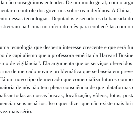
inda não conseguimos entender. De um modo geral, com o arg
entar o controle dos governos sobre os indivíduos. A China,
nto dessas tecnologias. Deputados e senadores da bancada do
 estiveram na China no início do mês para conhecê-las com o 
uma tecnologia que desperta interesse crescente e que será f
po de capitalismo que a professora emérita da Harvard Busin
smo de vigilância”. Ela argumenta que os serviços oferecidos
rma de mercado nova e problemática que se baseia em prever
á um novo tipo de mercado que comercializa futuros compor
 maioria de nós não tem plena consciência de que plataforma
lisar todas as nossas buscas, localização, vídeos, fotos, post
uenciar seus usuários. Isso quer dizer que não existe mais bri
 vez mais sério.