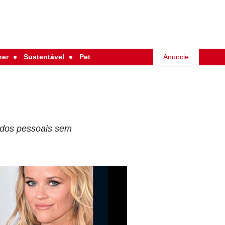
her
Sustentável
Pet
Anuncie
ados pessoais sem