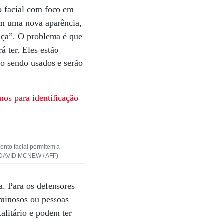
o facial com foco em
om uma nova aparência,
ança”. O problema é que
á ter. Eles estão
ão sendo usados e serão
mos para identificação
nto facial permitem a
to:DAVID MCNEW / AFP)
. Para os defensores
iminosos ou pessoas
alitário e podem ter