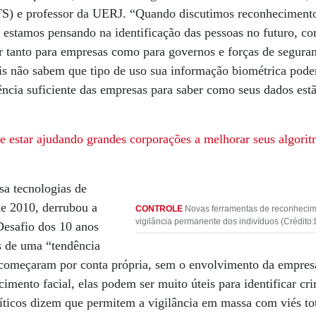
TS) e professor da UERJ. “Quando discutimos reconheciment
 estamos pensando na identificação das pessoas no futuro, c
or tanto para empresas como para governos e forças de segur
ais não sabem que tipo de uso sua informação biométrica poder
ência suficiente das empresas para saber como seus dados est
 estar ajudando grandes corporações a melhorar seus algorit
sa tecnologias de
de 2010, derrubou a
CONTROLE
Novas ferramentas de reconhecime
vigilância permanente dos indivíduos (Crédi
 Desafio dos 10 anos
s de uma “tendência
s começaram por conta própria, sem o envolvimento da empresa
cimento facial, elas podem ser muito úteis para identificar cr
íticos dizem que permitem a vigilância em massa com viés tot