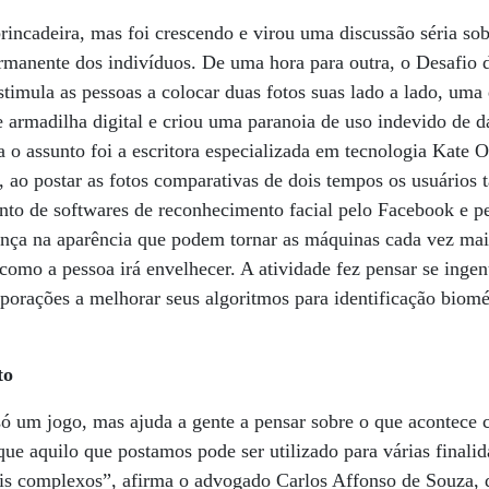
incadeira, mas foi crescendo e virou uma discussão séria so
ermanente dos indivíduos. De uma hora para outra, o Desafio 
timula as pessoas a colocar duas fotos suas lado a lado, uma
 armadilha digital e criou uma paranoia de uso indevido de da
 assunto foi a escritora especializada em tecnologia Kate O
, ao postar as fotos comparativas de dois tempos os usuários 
nto de softwares de reconhecimento facial pelo Facebook e p
nça na aparência que podem tornar as máquinas cada vez mais
 como a pessoa irá envelhecer. A atividade fez pensar se inge
porações a melhorar seus algoritmos para identificação biomé
to
só um jogo, mas ajuda a gente a pensar sobre o que acontece
que aquilo que postamos pode ser utilizado para várias finalid
s complexos”, afirma o advogado Carlos Affonso de Souza, di