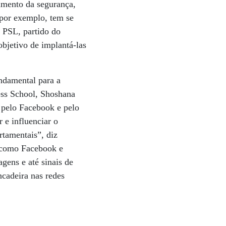
umento da segurança,
 por exemplo, tem se
 PSL, partido do
objetivo de implantá-las
undamental para a
ess School, Shoshana
 pelo Facebook e pelo
 e influenciar o
tamentais”, diz
s como Facebook e
agens e até sinais de
ncadeira nas redes