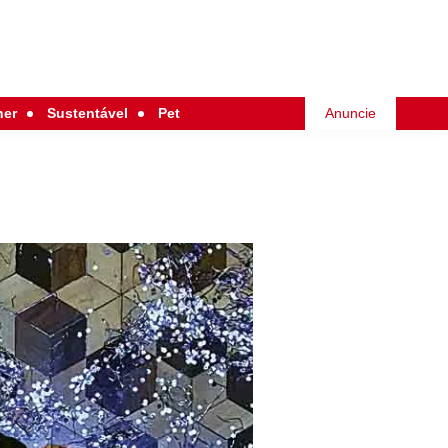
her
Sustentável
Pet
Anuncie