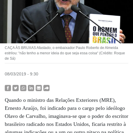
CAÇA ÀS BRUXAS Afastado, o embaixador Paulo Roberto de Almeida
estrilou: “não tenho a menor ideia do que seja essa coisa“ (Crédito: Roque
de Sá)
08/03/2019 - 9:30
Quando o ministro das Relações Exteriores (MRE),
Ernesto Araújo, foi indicado para o cargo pelo ideólogo
Olavo de Carvalho, imaginava-se que o poder do escritor
brasileiro radicado nos Estados Unidos, ficaria restrito à
algumas indicações ou a um ou outro pitaco na política