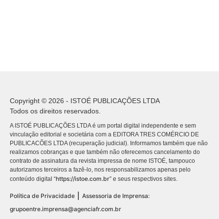
Copyright © 2026 - ISTOÉ PUBLICAÇÕES LTDA
Todos os direitos reservados.
A ISTOÉ PUBLICAÇÕES LTDA é um portal digital independente e sem
vinculação editorial e societária com a EDITORA TRES COMÉRCIO DE
PUBLICACÕES LTDA (recuperação judicial). Informamos também que não
realizamos cobranças e que também não oferecemos cancelamento do
contrato de assinatura da revista impressa de nome ISTOÉ, tampouco
autorizamos terceiros a fazê-lo, nos responsabilizamos apenas pelo
https://istoe.com.br
conteúdo digital “
” e seus respectivos sites.
|
Política de Privacidade
Assessoria de Imprensa:
grupoentre.imprensa@agenciafr.com.br