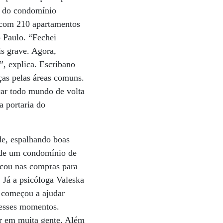
o do condomínio
, com 210 apartamentos
o Paulo. “Fechei
s grave. Agora,
”, explica. Escribano
ças pelas áreas comuns.
ocar todo mundo de volta
a portaria do
de, espalhando boas
a de um condomínio de
icou nas compras para
. Já a psicóloga Valeska
 começou a ajudar
nesses momentos.
er em muita gente. Além