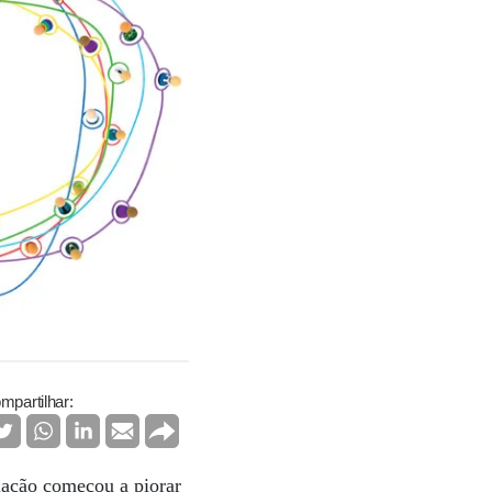
mpartilhar:
uação começou a piorar