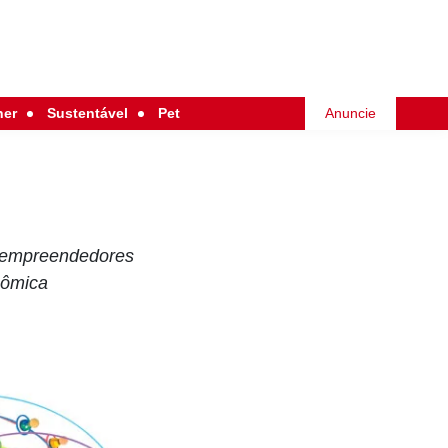
her
Sustentável
Pet
Anuncie
s empreendedores
nômica