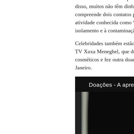
disso, muitos não têm dinh
compreende dois contatos p
atividade conhecida como “
isolamento e à contaminaç
Celebridades também estão
TV Xuxa Meneghel, que do
cosméticos e fez outra do
Janeiro.
Doações - A apresentadora Xuxa Meneghel doou R$ 1 milhão para o SUS e 300 mil
sabonetes p