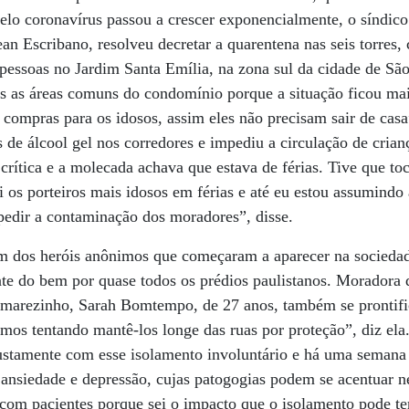
pelo coronavírus passou a crescer exponencialmente, o síndic
Jean Escribano, resolveu decretar a quarentena nas seis torres
pessoas no Jardim Santa Emília, na zona sul da cidade de Sã
as as áreas comuns do condomínio porque a situação ficou mai
compras para os idosos, assim eles não precisam sair de casa
de álcool gel nos corredores e impediu a circulação de crian
 crítica e a molecada achava que estava de férias. Tive que t
 os porteiros mais idosos em férias e até eu estou assumindo 
edir a contaminação dos moradores”, disse.
m dos heróis anônimos que começaram a aparecer na socieda
nte do bem por quase todos os prédios paulistanos. Morador
Sumarezinho, Sarah Bomtempo, de 27 anos, também se prontif
amos tentando mantê-los longe das ruas por proteção”, diz ela
ustamente com esse isolamento involuntário e há uma semana
ansiedade e depressão, cujas patogogias podem se acentuar 
com pacientes porque sei o impacto que o isolamento pode t