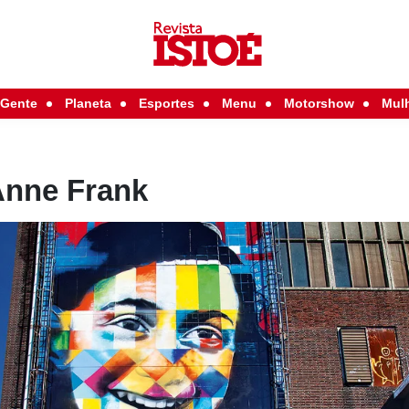
Gente
Planeta
Esportes
Menu
Motorshow
Mul
Anne Frank