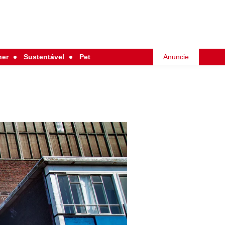
her
Sustentável
Pet
Anuncie