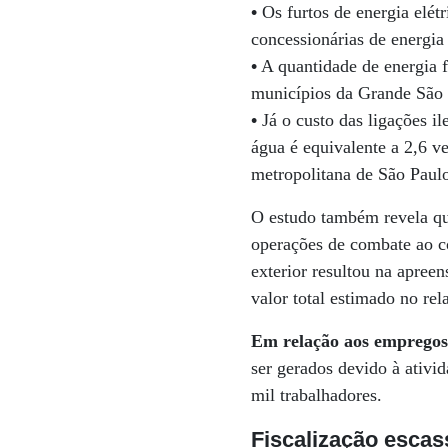
•
Os furtos de energia elét
concessionárias de energia 
•
A quantidade de energia f
municípios da Grande São 
•
Já o custo das ligações i
água é equivalente a 2,6 v
metropolitana de São Paul
O estudo também revela q
operações de combate ao co
exterior resultou na apree
valor total estimado no rela
Em relação aos emprego
ser gerados devido à ativid
mil trabalhadores.
Fiscalização escas