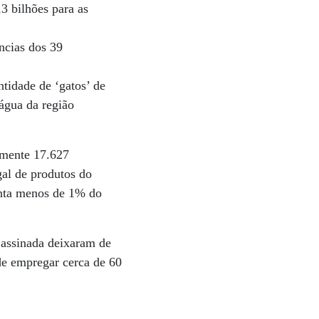
,3 bilhões para as
ências dos 39
ntidade de ‘gatos’ de
 água da região
mente 17.627
gal de produtos do
senta menos de 1% do
 assinada deixaram de
 de empregar cerca de 60