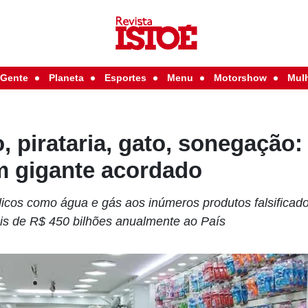
Gente
Planeta
Esportes
Menu
Motorshow
Mul
 pirataria, gato, sonegação: 
m gigante acordado
licos como água e gás aos inúmeros produtos falsificados
s de R$ 450 bilhões anualmente ao País