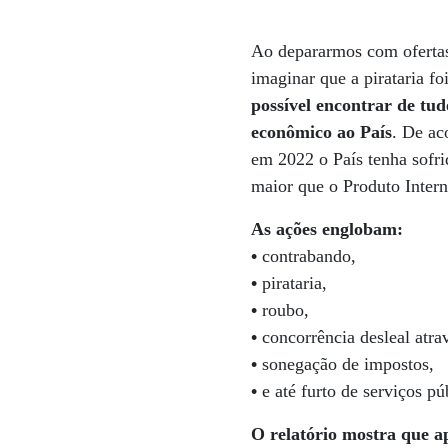
Ao depararmos com ofertas 
imaginar que a pirataria f
possível encontrar de tu
econômico ao País
. De ac
em 2022 o País tenha sofri
maior que o Produto Intern
As ações englobam:
•
contrabando,
•
pirataria,
•
roubo,
•
concorrência desleal atrav
•
sonegação de impostos,
•
e até furto de serviços p
O relatório mostra que a