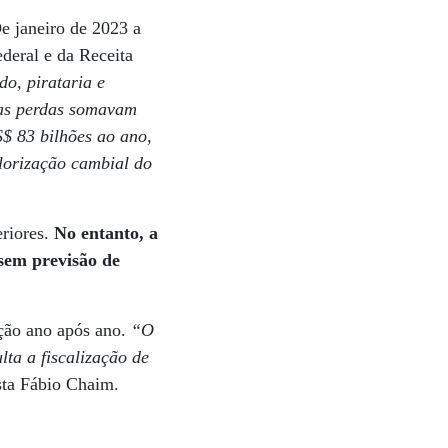
 janeiro de 2023 a
ederal e da Receita
do, pirataria e
 as perdas somavam
S$ 83 bilhões ao ano,
lorização cambial do
riores.
No entanto, a
 sem previsão de
ação ano após ano.
“O
lta a fiscalização de
sta Fábio Chaim.