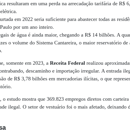
rica resultaram em uma perda na arrecadação tarifária de R$ 6
elétrica.
urtada em 2022 seria suficiente para abastecer todas as resid
Paulo por um ano inteiro.
legais de água é ainda maior, chegando a R$ 14 bilhões. A qua
ezes o volume do Sistema Cantareira, o maior reservatório de
o.
ue, somente em 2023, a
Receita Federal
realizou aproximada
ntrabando, descaminho e importação irregular. A entrada ile
nsão de R$ 3,78 bilhões em mercadorias ilícitas, o que repre
tório.
s
, o estudo mostra que 369.823 empregos diretos com carteira
ade ilegal. O setor de vestuário foi o mais afetado, deixando
sa