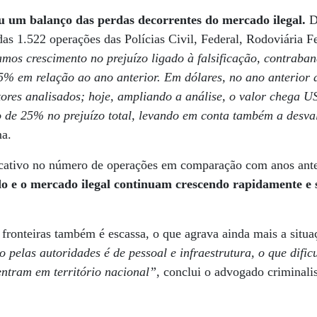
um balanço das perdas decorrentes do mercado ilegal.
De
das 1.522 operações das Polícias Civil, Federal, Rodoviária F
mos crescimento no prejuízo ligado à falsificação, contraban
15% em relação ao ano anterior. Em dólares, no ano anterior
tores analisados; hoje, ampliando a análise, o valor chega U
 de 25% no prejuízo total, levando em conta também a desva
ma.
cativo no número de operações em comparação com anos ante
ndo e o mercado ilegal continuam crescendo rapidamente e
e fronteiras também é escassa, o que agrava ainda mais a situ
o pelas autoridades é de pessoal e infraestrutura, o que dificu
entram em território nacional”
, conclui o advogado criminali