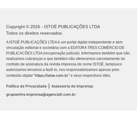
Copyright © 2026 - ISTOÉ PUBLICAÇÕES LTDA
Todos os direitos reservados.
A ISTOÉ PUBLICAÇÕES LTDA é um portal digital independente e sem
vinculação editorial e societária com a EDITORA TRES COMÉRCIO DE
PUBLICACÕES LTDA (recuperação judicial). Informamos também que não
realizamos cobranças e que também não oferecemos cancelamento do
contrato de assinatura da revista impressa de nome ISTOÉ, tampouco
autorizamos terceiros a fazê-lo, nos responsabilizamos apenas pelo
https://istoe.com.br
conteúdo digital “
” e seus respectivos sites.
|
Política de Privacidade
Assessoria de Imprensa:
grupoentre.imprensa@agenciafr.com.br