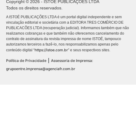
Copyright © 2026 - ISTOÉ PUBLICAÇÕES LTDA
Todos os direitos reservados.
A ISTOÉ PUBLICAÇÕES LTDA é um portal digital independente e sem
vinculação editorial e societária com a EDITORA TRES COMÉRCIO DE
PUBLICACÕES LTDA (recuperação judicial). Informamos também que não
realizamos cobranças e que também não oferecemos cancelamento do
contrato de assinatura da revista impressa de nome ISTOÉ, tampouco
autorizamos terceiros a fazê-lo, nos responsabilizamos apenas pelo
https://istoe.com.br
conteúdo digital “
” e seus respectivos sites.
|
Política de Privacidade
Assessoria de Imprensa:
grupoentre.imprensa@agenciafr.com.br