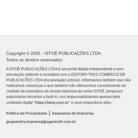
Copyright © 2026 - ISTOÉ PUBLICAÇÕES LTDA
Todos os direitos reservados.
A ISTOÉ PUBLICAÇÕES LTDA é um portal digital independente e sem
vinculação editorial e societária com a EDITORA TRES COMÉRCIO DE
PUBLICACÕES LTDA (recuperação judicial). Informamos também que não
realizamos cobranças e que também não oferecemos cancelamento do
contrato de assinatura da revista impressa de nome ISTOÉ, tampouco
autorizamos terceiros a fazê-lo, nos responsabilizamos apenas pelo
https://istoe.com.br
conteúdo digital “
” e seus respectivos sites.
|
Política de Privacidade
Assessoria de Imprensa:
grupoentre.imprensa@agenciafr.com.br