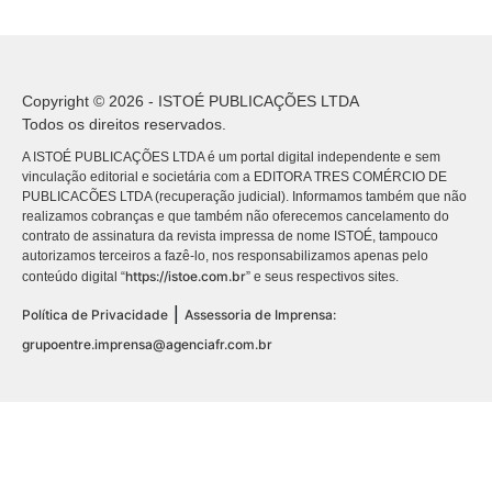
Copyright © 2026 - ISTOÉ PUBLICAÇÕES LTDA
Todos os direitos reservados.
A ISTOÉ PUBLICAÇÕES LTDA é um portal digital independente e sem
vinculação editorial e societária com a EDITORA TRES COMÉRCIO DE
PUBLICACÕES LTDA (recuperação judicial). Informamos também que não
realizamos cobranças e que também não oferecemos cancelamento do
contrato de assinatura da revista impressa de nome ISTOÉ, tampouco
autorizamos terceiros a fazê-lo, nos responsabilizamos apenas pelo
https://istoe.com.br
conteúdo digital “
” e seus respectivos sites.
|
Política de Privacidade
Assessoria de Imprensa:
grupoentre.imprensa@agenciafr.com.br