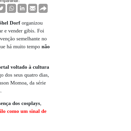
mpartilhar:
Shel Dorf
organizou
r e vender gibis. Foi
nvenção semelhante no
 que há muito tempo
não
rtal voltado à cultura
o dos seus quatro dias,
Jason Momoa, da série
.
sença dos cosplays
,
ilo como um sinal de