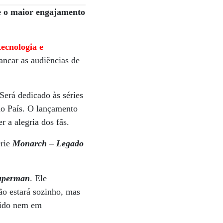
 e o maior engajamento
tecnologia e
ncar as audiências de
Será dedicado às séries
 no País. O lançamento
 a alegria dos fãs.
érie
Monarch – Legado
uperman
. Ele
ão estará sozinho, mas
bido nem em