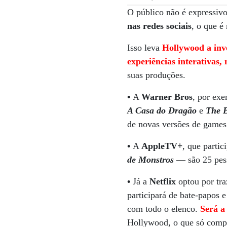
O público não é expressi
nas redes sociais
, o que é
Isso leva
Hollywood a inve
experiências interativas
suas produções.
•
A
Warner Bros
, por exe
A Casa do Dragão
e
The 
de novas versões de game
•
A
AppleTV+
, que partic
de Monstros
— são 25 pess
•
Já a
Netflix
optou por tr
participará de bate-papos 
com todo o elenco.
Será a
Hollywood, o que só compr