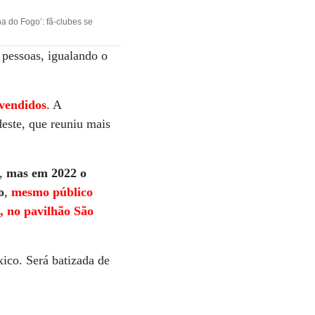
a do Fogo’: fã-clubes se
 pessoas, igualando o
 vendidos
. A
deste, que reuniu mais
e,
mas em 2022 o
o
,
mesmo público
, no pavilhão São
xico. Será batizada de