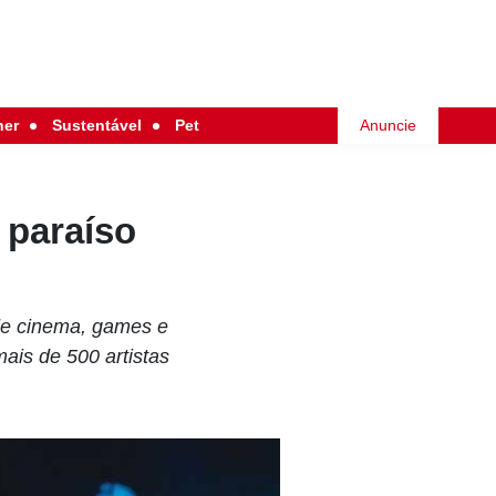
her
Sustentável
Pet
Anuncie
 paraíso
e cinema, games e
ais de 500 artistas