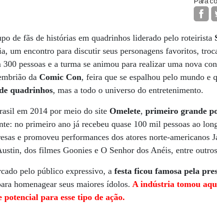
Para co
 de fãs de histórias em quadrinhos liderado pelo roteirista
a, um encontro para discutir seus personagens favoritos, troca
300 pessoas e a turma se animou para realizar uma nova co
 embrião da
Comic Con
, feira que se espalhou pelo mundo e
s de quadrinhos
, mas a todo o universo do entretenimento.
asil em 2014 por meio do site
Omelete
,
primeiro grande po
nte: no primeiro ano já recebeu quase 100 mil pessoas ao long
resas e promoveu performances dos atores norte-americanos 
stin, dos filmes Goonies e O Senhor dos Anéis, entre outros
cado pelo público expressivo, a
festa ficou famosa pela pre
 para homenagear seus maiores ídolos.
A indústria tomou aqu
 potencial para esse tipo de ação.