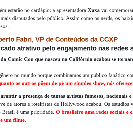
m estarão no cardápio: a apresentadora
Xuxa
vai comemorar
 mais disputados pelo público. Assim como os nerds, os baix
sos.
berto Fabri, VP de Conteúdos da CCXP
cado atrativo pelo engajamento nas redes s
 da Comic Con que nasceu na Califórnia acabou se torna
gênero no mundo porque combinamos um público fanático c
uanto os outros põem de pé um simples show, nós oferec
rantir a presença de tantas artistas famosos, nacionais e
ve de atores e roteiristas de Hollywood acabou. Os estúdios v
o Brasil é uma prioridade.
O brasileiro ama redes sociais e 
de um filme
.