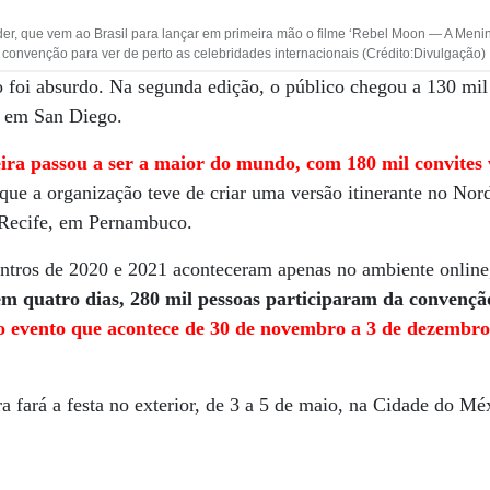
der, que vem ao Brasil para lançar em primeira mão o filme ‘Rebel Moon — A Menin
convenção para ver de perto as celebridades internacionais (Crédito:Divulgação)
 foi absurdo. Na segunda edição, o público chegou a 130 mil
, em San Diego.
ra passou a ser a maior do mundo, com 180 mil convites
 que a organização teve de criar uma versão itinerante no Nor
o Recife, em Pernambuco.
ontros de 2020 e 2021 aconteceram apenas no ambiente onlin
 em quatro dias, 280 mil pessoas participaram da convençã
o evento que acontece de 30 de novembro a 3 de dezembro
 fará a festa no exterior, de 3 a 5 de maio, na Cidade do Mé