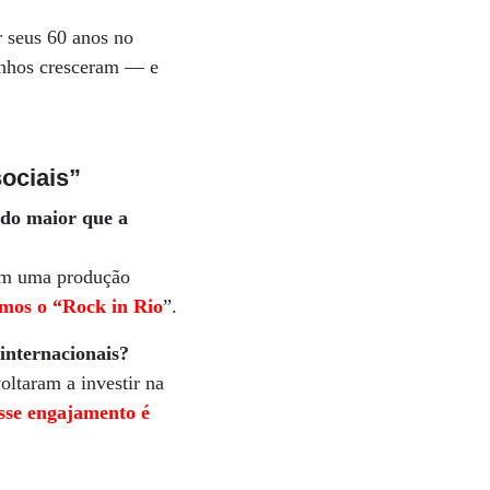
 seus 60 anos no
inhos cresceram — e
ociais”
ndo maior que a
om uma produção
emos o “Rock in Rio
”.
 internacionais?
oltaram a investir na
esse engajamento é