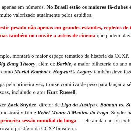
vo apenas em números.
No Brasil estão os maiores fã-clubes
 muito valorizado atualmente pelos estúdios.
stir pesado não apenas em grandes estandes, repletos de 
, mas também no convite a astros de cinema
que podem alava
mplo, montará o maior espaço temático da história da CCXP. 
Big Bang Theory
, além de
Barbie
, a maior bilheteria do ano
s como
Mortal Kombat
e
Hogwart’s Legacy
também deve fazer
ipa pela primeira vez, trouxe comitiva de peso para lançar a s
oas, incluindo o ator
Kurt Russell
.
azer
Zack Snyder
, diretor de
Liga da Justiça
e
Batman vs. S
e mostrará o filme
Rebel Moon: A Menina do Fogo
. Snyder n
 primeira sessão mundial do longa
— ele ainda não foi exi
ova o prestígio da CCXP brasileira.