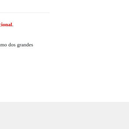
cional
.
imo dos grandes