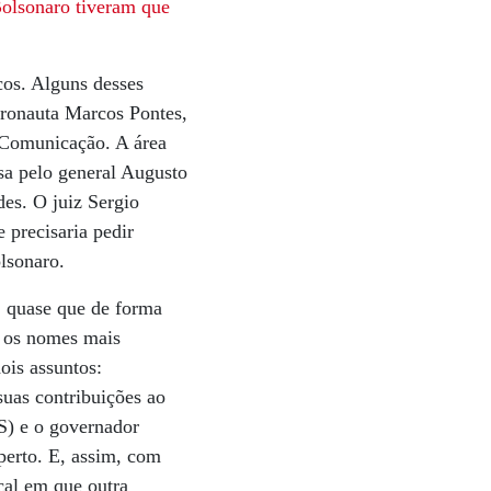
Bolsonaro tiveram que
cos. Alguns desses
tronauta Marcos Pontes,
e Comunicação. A área
esa pelo general Augusto
es. O juiz Sergio
 precisaria pedir
lsonaro.
, quase que de forma
o os nomes mais
ois assuntos:
suas contribuições ao
S) e o governador
perto. E, assim, com
ocal em que outra