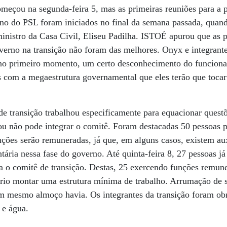
omeçou na segunda-feira 5, mas as primeiras reuniões para a
o do PSL foram iniciados no final da semana passada, quan
inistro da Casa Civil, Eliseu Padilha. ISTOÉ apurou que as 
overno na transição não foram das melhores. Onyx e integrant
no primeiro momento, um certo desconhecimento do funcion
s com a megaestrutura governamental que eles terão que tocar 
de transição trabalhou especificamente para equacionar quest
 não pode integrar o comitê. Foram destacadas 50 pessoas p
ções serão remuneradas, já que, em alguns casos, existem aux
tária nessa fase do governo. Até quinta-feira 8, 27 pessoas j
a o comitê de transição. Destas, 25 exercendo funções remune
ário montar uma estrutura mínima de trabalho. Arrumação de s
em mesmo almoço havia. Os integrantes da transição foram ob
 e água.