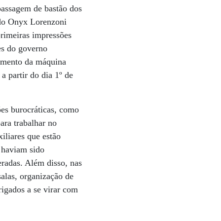
 passagem de bastão dos
do Onyx Lorenzoni
primeiras impressões
es do governo
amento da máquina
a partir do dia 1º de
ões burocráticas, como
ara trabalhar no
iliares que estão
á haviam sido
radas. Além disso, nas
alas, organização de
rigados a se virar com