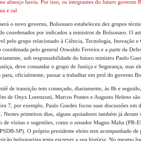
o almoço havia. Por isso, os integrantes do futuro governo 
ua e sal
será o novo governo, Bolsonaro estabeleceu dez grupos técni
do coordenados por indicados a ministros de Bolsonaro. O as
vel pelo grupo relacionado à Ciência, Tecnologia, Inovação 
do coordenada pelo general Oswaldo Ferreira e a parte da Def
iamente, sob responsabilidade do futuro ministro Paulo Gued
ustiça, deve comandar o grupo de Justiça e Segurança, mas ele
 para, oficialmente, passar a trabalhar em prol do governo Bo
mitê de transição tem começado, diariamente, às 8h e seguido
 Além de Onyx Lorenzoni, Marcos Pontes e Augusto Heleno sã
ira 7, por exemplo, Paulo Guedes focou suas discussões em d
cal. Nestes primeiros dias, alguns apoiadores também já deram 
io de visitas e sugestões, como o senador Magno Malta (PR-E
 (PSDB-SP). O próprio presidente eleito tem acompanhado de 
nsição bolsonarista tenta escrever a sua história. No mesmo l