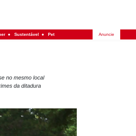
her
Sustentável
Pet
Anuncie
-se no mesmo local
rimes da ditadura