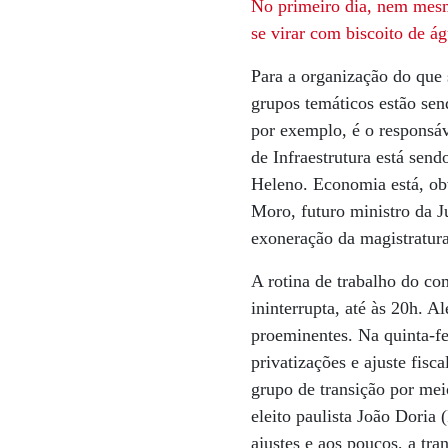
No primeiro dia, nem mesm
se virar com biscoito de ág
Para a organização do que 
grupos temáticos estão sen
por exemplo, é o responsá
de Infraestrutura está sen
Heleno. Economia está, obv
Moro, futuro ministro da J
exoneração da magistratura
A rotina de trabalho do co
ininterrupta, até às 20h.
proeminentes. Na quinta-fe
privatizações e ajuste fis
grupo de transição por me
eleito paulista João Doria
ajustes e aos poucos, a tra