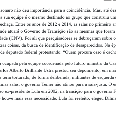
olsonaro não deu importância para a coincidência. Mas, até de
 da sua equipe é o mesmo destinado ao grupo que construiu um
rechaça. Entre os anos de 2012 e 2014, as salas no primeiro a
nde atuará o Governo de Transição são as mesmas que foram
ade (CNV). Foi ali que pesquisadores se debruçaram sobre os
utras coisas, da busca de identificação de desaparecidos. Na 
 de deputado federal protestando: “Quem procura osso é cach
a ocupada pela equipe coordenada pelo futuro ministro da Ca
arlos Alberto Brilhante Ustra prestou seu depoimento, em mai
 teria torturado, de forma deliberada, militantes de esquerda
smas salas, o governo Temer não atinou para a saia-justa. O
 ao ex-presidente Lula em 2002, na transição para o governo
 houve mais essa necessidade: Lula foi reeleito, elegeu Dilma