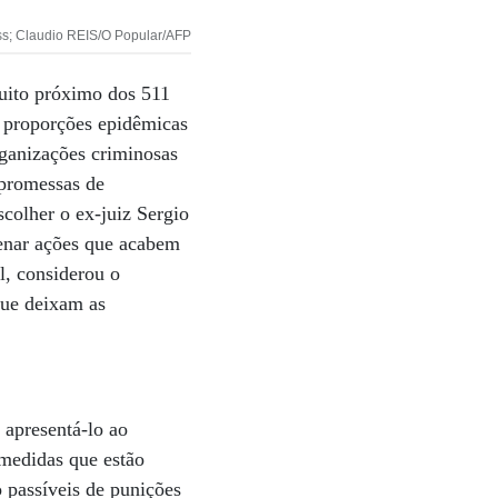
ess; Claudio REIS/O Popular/AFP
muito próximo dos 511
u proporções epidêmicas
rganizações criminosas
s promessas de
scolher o ex-juiz Sergio
denar ações que acabem
l, considerou o
que deixam as
 apresentá-lo ao
 medidas que estão
o passíveis de punições