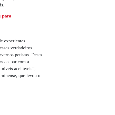
ís.
e para
de experientes
esses verdadeiros
vernos petistas. Desta
mos acabar com a
níveis aceitáveis”,
uminense, que levou o