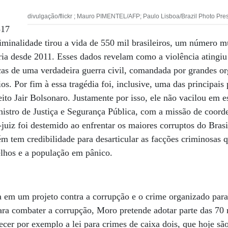
divulgação/flickr ; Mauro PIMENTEL/AFP; Paulo Lisboa/Brazil Photo Pr
517
iminalidade tirou a vida de 550 mil brasileiros, um número 
ria desde 2011. Esses dados revelam como a violência atingi
icas de uma verdadeira guerra civil, comandada por grandes o
ios. Por fim à essa tragédia foi, inclusive, uma das principai
ito Jair Bolsonaro. Justamente por isso, ele não vacilou em e
nistro de Justiça e Segurança Pública, com a missão de coor
-juiz foi destemido ao enfrentar os maiores corruptos do Brasi
bém tem credibilidade para desarticular as facções criminosas 
oelhos e a população em pânico.
a em um projeto contra a corrupção e o crime organizado para
ara combater a corrupção, Moro pretende adotar parte das 70
cer por exemplo a lei para crimes de caixa dois, que hoje sã