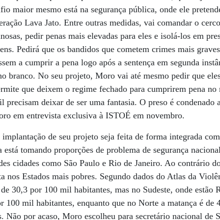
safio maior mesmo está na segurança pública, onde ele preten
eração Lava Jato. Entre outras medidas, vai comandar o cerco
nosas, pedir penas mais elevadas para eles e isolá-los em pres
 bens. Pedirá que os bandidos que cometem crimes mais graves
ssem a cumprir a pena logo após a sentença em segunda instâ
nho branco. No seu projeto, Moro vai até mesmo pedir que el
ermite que deixem o regime fechado para cumprirem pena no 
il precisam deixar de ser uma fantasia. O preso é condenado 
oro em entrevista exclusiva à ISTOÉ em novembro.
mplantação de seu projeto seja feita de forma integrada com 
a está tomando proporções de problema de segurança nacional
ndes cidades como São Paulo e Rio de Janeiro. Ao contrário d
lta nos Estados mais pobres. Segundo dados do Atlas da Violê
é de 30,3 por 100 mil habitantes, mas no Sudeste, onde estão 
r 100 mil habitantes, enquanto que no Norte a matança é de 
s. Não por acaso, Moro escolheu para secretário nacional de 