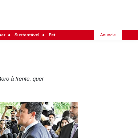
her
Sustentável
Pet
Anuncie
oro à frente, quer