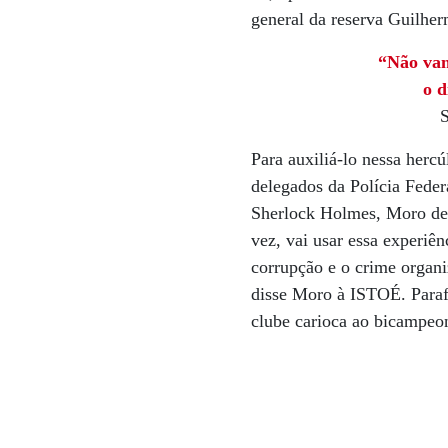
general da reserva Guilher
“Não vam
o d
S
Para auxiliá-lo nessa hercú
delegados da Polícia Feder
Sherlock Holmes, Moro deu
vez, vai usar essa experiê
corrupção e o crime organi
disse Moro à ISTOÉ. Parafr
clube carioca ao bicampeo