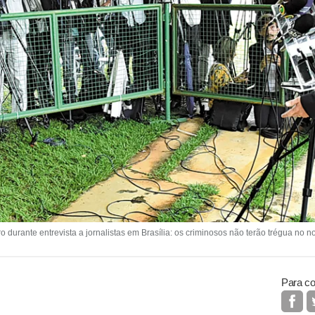
 durante entrevista a jornalistas em Brasília: os criminosos não terão trégua no n
Para co