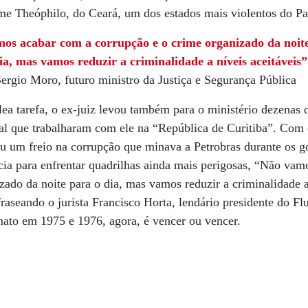
me Theóphilo, do Ceará, um dos estados mais violentos do Pa
os acabar com a corrupção e o crime organizado da noit
ia, mas vamos reduzir a criminalidade a níveis aceitáveis”
ergio Moro, futuro ministro da Justiça e Segurança Pública
lea tarefa, o ex-juiz levou também para o ministério dezenas 
al que trabalharam com ele na “República de Curitiba”. Com 
 um freio na corrupção que minava a Petrobras durante os go
ncia para enfrentar quadrilhas ainda mais perigosas, “Não va
zado da noite para o dia, mas vamos reduzir a criminalidade a 
aseando o jurista Francisco Horta, lendário presidente do Fl
nato em 1975 e 1976, agora, é vencer ou vencer.