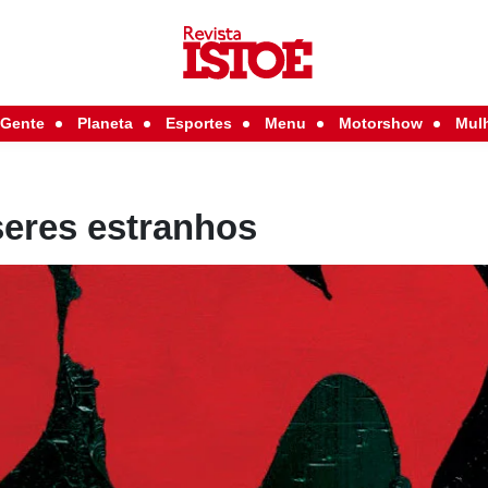
Gente
Planeta
Esportes
Menu
Motorshow
Mul
seres estranhos