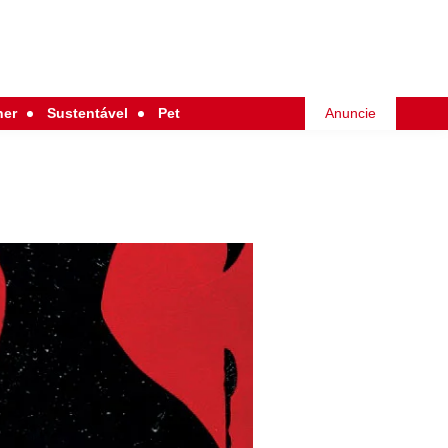
her
Sustentável
Pet
Anuncie