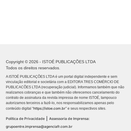
Copyright © 2026 - ISTOÉ PUBLICAÇÕES LTDA
Todos os direitos reservados.
A ISTOÉ PUBLICAÇÕES LTDA é um portal digital independente e sem
vinculação editorial e societária com a EDITORA TRES COMÉRCIO DE
PUBLICACÕES LTDA (recuperação judicial). Informamos também que não
realizamos cobranças e que também não oferecemos cancelamento do
contrato de assinatura da revista impressa de nome ISTOÉ, tampouco
autorizamos terceiros a fazê-lo, nos responsabilizamos apenas pelo
https://istoe.com.br
conteúdo digital “
” e seus respectivos sites.
|
Política de Privacidade
Assessoria de Imprensa:
grupoentre.imprensa@agenciafr.com.br