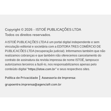
Copyright © 2026 - ISTOÉ PUBLICAÇÕES LTDA
Todos os direitos reservados.
A ISTOÉ PUBLICAÇÕES LTDA é um portal digital independente e sem
vinculação editorial e societária com a EDITORA TRES COMÉRCIO DE
PUBLICACÕES LTDA (recuperação judicial). Informamos também que não
realizamos cobranças e que também não oferecemos cancelamento do
contrato de assinatura da revista impressa de nome ISTOÉ, tampouco
autorizamos terceiros a fazê-lo, nos responsabilizamos apenas pelo
https://istoe.com.br
conteúdo digital “
” e seus respectivos sites.
|
Política de Privacidade
Assessoria de Imprensa:
grupoentre.imprensa@agenciafr.com.br