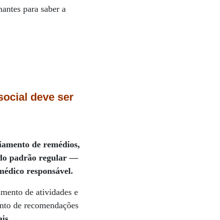
antes para saber a
ocial deve ser
ciamento de remédios,
 do padrão regular —
médico responsável.
amento de atividades e
mento de recomendações
ais
.