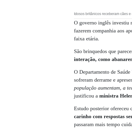
Idosos britânicos receberam cães e
O governo inglês investiu 
fazerem companhia aos ap
faixa etária.
São brinquedos que parec
interação, como abanare
O Departamento de Saúde br
sofreram derrame e apres
população aumentam, a tec
justificou a
ministra Hele
Estudo posterior ofereceu
carinho com respostas se
passaram mais tempo cuidan