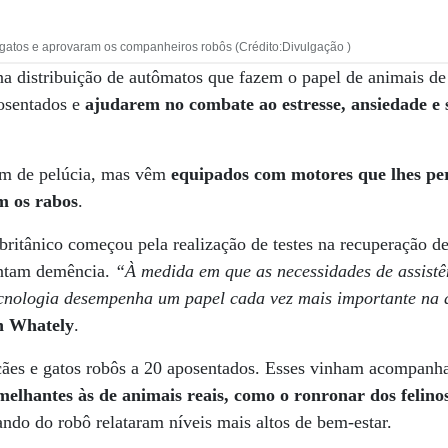
 gatos e aprovaram os companheiros robôs (Crédito:Divulgação )
na distribuição de autômatos que fazem o papel de animais de
osentados e
ajudarem no combate ao estresse, ansiedade e 
em de pelúcia, mas vêm
equipados com motores que lhes pe
m os rabos
.
itânico começou pela realização de testes na recuperação de
entam demência.
“À medida em que as necessidades de assistê
nologia desempenha um papel cada vez mais importante na a
n Whately
.
 cães e gatos robôs a 20 aposentados. Esses vinham acompan
melhantes às de animais reais, como o ronronar dos felino
do do robô relataram níveis mais altos de bem-estar.