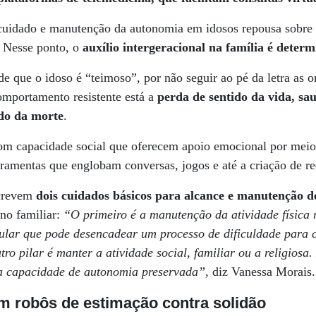
 cuidado e manutenção da autonomia em idosos repousa sobre
. Nesse ponto, o
auxílio intergeracional na família é deter
de que o idoso é “teimoso”, por não seguir ao pé da letra as o
comportamento resistente está a
perda de sentido da vida, sa
edo da morte
.
com capacidade social que oferecem apoio emocional por mei
rramentas que englobam conversas, jogos e até a criação de r
screvem
dois cuidados básicos para alcance e manutenção 
no familiar:
“O primeiro é a manutenção da atividade física r
lar que pode desencadear um processo de dificuldade para c
tro pilar é manter a atividade social, familiar ou a religiosa.
a capacidade de autonomia preservada”
, diz Vanessa Morais.
em robôs de estimação contra solidão