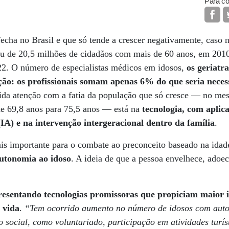
Para co
echa no Brasil e que só tende a crescer negativamente, caso
tou de 20,5 milhões de cidadãos com mais de 60 anos, em 2010
22. O número de especialistas médicos em idosos,
os geriatr
ão: os profissionais somam apenas 6% do que seria neces
vida atenção com a fatia da população que só cresce — no me
de 69,8 anos para 75,5 anos — está na
tecnologia, com aplic
 (IA) e na intervenção intergeracional dentro da família
.
is importante para o combate ao preconceito baseado na idade
utonomia ao idoso
. A ideia de que a pessoa envelhece, adoe
resentando tecnologias promissoras que propiciam maior 
 vida
.
“Tem ocorrido aumento no número de idosos com aut
 social, como voluntariado, participação em atividades turís