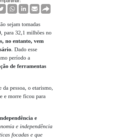
mpartilhar:
 não sejam tomadas
, para 32,1 milhões no
as, no entanto, vem
sário
. Dado esse
smo período a
ação de ferramentas
 da pessoa, o etarismo,
ce e morre ficou para
independência e
onomia e independência
ticas focadas e que