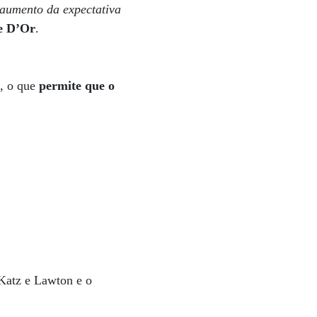
 aumento da expectativa
de D’Or
.
s
, o que
permite que o
 Katz e Lawton e o