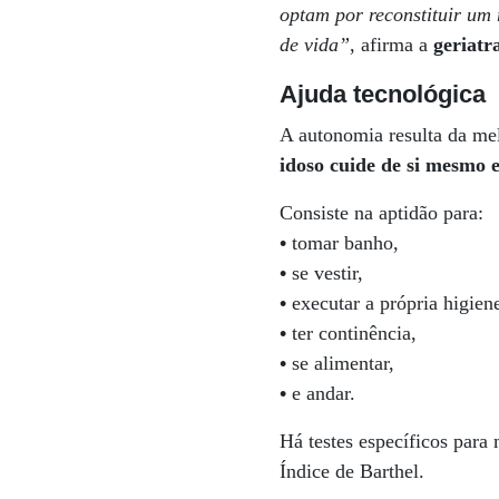
optam por reconstituir um
de vida”
, afirma a
geriatr
Ajuda tecnológica
A autonomia resulta da m
idoso cuide de si mesmo 
Consiste na aptidão para:
•
tomar banho,
•
se vestir,
•
executar a própria higien
•
ter continência,
•
se alimentar,
•
e andar.
Há testes específicos para
Índice de Barthel.