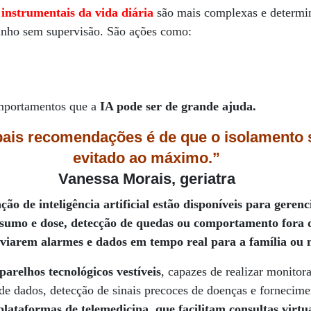
 instrumentais da vida diária
são mais complexas e determin
zinho sem supervisão. São ações como:
mportamentos que a
IA pode ser de grande ajuda.
ais recomendações é de que o isolamento s
evitado ao máximo.”
Vanessa Morais, geriatra
o de inteligência artificial estão disponíveis para geren
onsumo e dose, detecção de quedas ou comportamento fora
iarem alarmes e dados em tempo real para a família ou 
parelhos tecnológicos vestíveis
, capazes de realizar monitor
 de dados, detecção de sinais precoces de doenças e forneci
lataformas de telemedicina, que facilitam consultas virtu