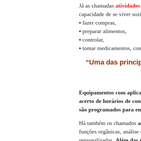
Já as chamadas
atividades
capacidade de se viver so
•
fazer compras,
•
preparar alimentos,
•
controlar,
•
tomar medicamentos, co
“Uma das princip
Equipamentos com aplicaçã
acerto de horários de c
são programados para env
Há também os chamados
a
funções orgânicas, análise
personalizadas.
Além das p