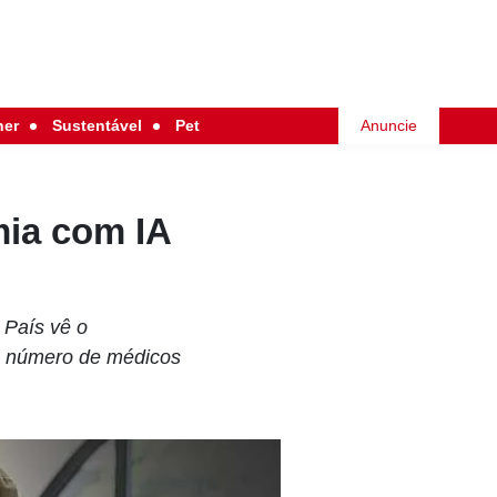
her
Sustentável
Pet
Anuncie
mia com IA
 País vê o
o número de médicos