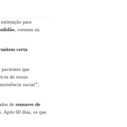
 estimação para
solidão
, comuns na
rmitem certa
 pacientes que
ncia da nossa
ssistência social”
,
hados de
sensores de
s
. Após 60 dias, os que