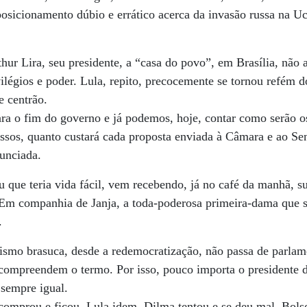
posicionamento dúbio e errático acerca da invasão russa na 
thur Lira, seu presidente, a “casa do povo”, em Brasília, nã
ilégios e poder. Lula, repito, precocemente se tornou refém d
e centrão.
ara o fim do governo e já podemos, hoje, contar como serão 
ssos, quanto custará cada proposta enviada à Câmara e ao Se
unciada.
u que teria vida fácil, vem recebendo, já no café da manhã, su
. Em companhia de Janja, a toda-poderosa primeira-dama que 
.
lismo brasuca, desde a redemocratização, não passa de parla
 compreendem o termo. Por isso, pouco importa o presidente 
sempre igual.
comprou e ficou. Lula idem. Dilma tentou e se deu mal. Bolso