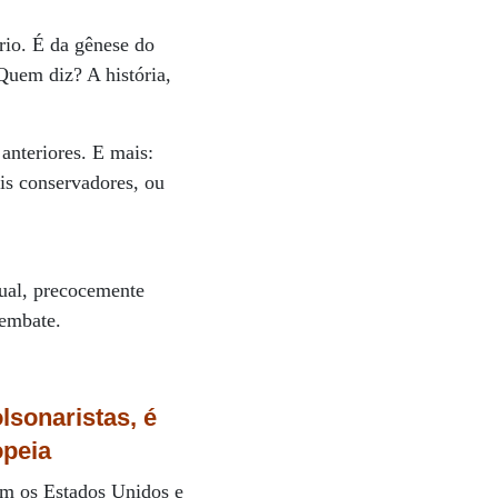
rio. É da gênese do
Quem diz? A história,
anteriores. E mais:
is conservadores, ou
tual, precocemente
 embate.
lsonaristas, é
opeia
com os Estados Unidos e