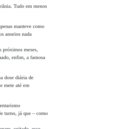
Ucrânia. Tudo em menos
o apenas manteve como
os anseios nada
os próximos meses,
nado, enfim, a famosa
a dose diária de
se mete até em
mentarismo
de turno, já que – como
naro, coitado, esse