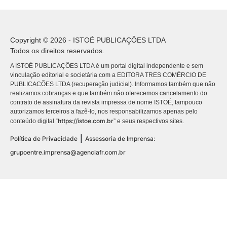
Copyright © 2026 - ISTOÉ PUBLICAÇÕES LTDA
Todos os direitos reservados.
A ISTOÉ PUBLICAÇÕES LTDA é um portal digital independente e sem
vinculação editorial e societária com a EDITORA TRES COMÉRCIO DE
PUBLICACÕES LTDA (recuperação judicial). Informamos também que não
realizamos cobranças e que também não oferecemos cancelamento do
contrato de assinatura da revista impressa de nome ISTOÉ, tampouco
autorizamos terceiros a fazê-lo, nos responsabilizamos apenas pelo
https://istoe.com.br
conteúdo digital “
” e seus respectivos sites.
|
Política de Privacidade
Assessoria de Imprensa:
grupoentre.imprensa@agenciafr.com.br