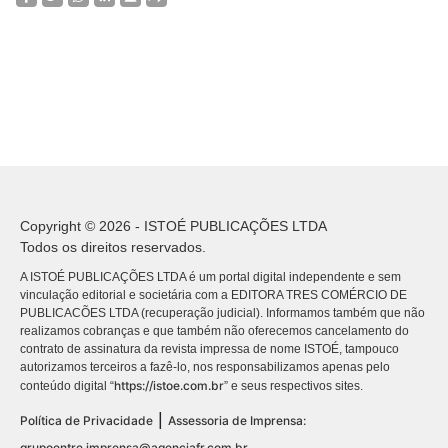
Copyright © 2026 - ISTOÉ PUBLICAÇÕES LTDA
Todos os direitos reservados.
A ISTOÉ PUBLICAÇÕES LTDA é um portal digital independente e sem
vinculação editorial e societária com a EDITORA TRES COMÉRCIO DE
PUBLICACÕES LTDA (recuperação judicial). Informamos também que não
realizamos cobranças e que também não oferecemos cancelamento do
contrato de assinatura da revista impressa de nome ISTOÉ, tampouco
autorizamos terceiros a fazê-lo, nos responsabilizamos apenas pelo
https://istoe.com.br
conteúdo digital “
” e seus respectivos sites.
|
Política de Privacidade
Assessoria de Imprensa:
grupoentre.imprensa@agenciafr.com.br