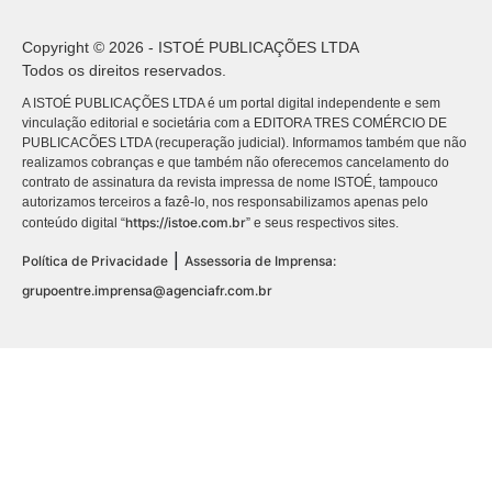
Copyright © 2026 - ISTOÉ PUBLICAÇÕES LTDA
Todos os direitos reservados.
A ISTOÉ PUBLICAÇÕES LTDA é um portal digital independente e sem
vinculação editorial e societária com a EDITORA TRES COMÉRCIO DE
PUBLICACÕES LTDA (recuperação judicial). Informamos também que não
realizamos cobranças e que também não oferecemos cancelamento do
contrato de assinatura da revista impressa de nome ISTOÉ, tampouco
autorizamos terceiros a fazê-lo, nos responsabilizamos apenas pelo
https://istoe.com.br
conteúdo digital “
” e seus respectivos sites.
|
Política de Privacidade
Assessoria de Imprensa:
grupoentre.imprensa@agenciafr.com.br