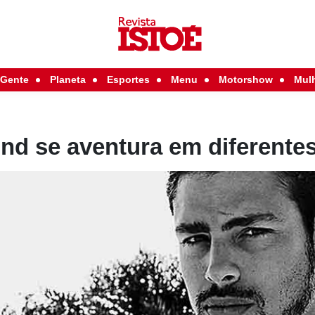
Gente
Planeta
Esportes
Menu
Motorshow
Mul
d se aventura em diferente