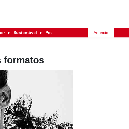
her
Sustentável
Pet
Anuncie
s formatos