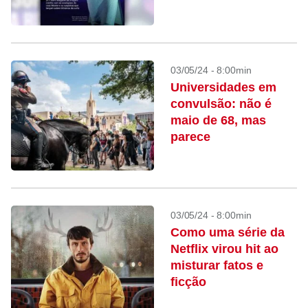
03/05/24 - 8:00min
Universidades em
convulsão: não é
maio de 68, mas
parece
03/05/24 - 8:00min
Como uma série da
Netflix virou hit ao
misturar fatos e
ficção