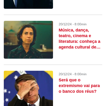
brasileira em 2025
20/12/24 - 8:00min
Música, dança,
teatro, cinema e
literatura: conheça a
agenda cultural de
2025
20/12/24 - 8:00min
Será que o
extremismo vai para
o banco dos réus?