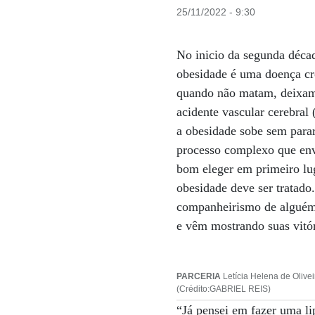
25/11/2022 - 9:30
No inicio da segunda déca
obesidade é uma doença crô
quando não matam, deixam s
acidente vascular cerebral
a obesidade sobe sem para
processo complexo que envo
bom eleger em primeiro lug
obesidade deve ser tratado
companheirismo de alguém 
e vêm mostrando suas vitór
PARCERIA
Letícia Helena de Olive
(Crédito:GABRIEL REIS)
“Já pensei em fazer uma l