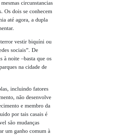
s mesmas circunstancias
ís. Os dois se conhecem
ia até agora, a dupla
entar.
error vestir biquíni ou
edes sociais”. De
s à noite –basta que os
 parques na cidade de
las, incluindo fatores
amento, não desenvolve
recimento e membro da
ido por tais casais é
dável são mudanças
ornar um ganho comum à