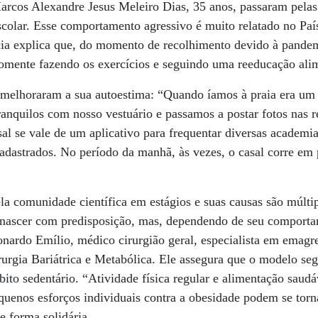
Marcos Alexandre Jesus Meleiro Dias, 35 anos, passaram pela
scolar. Esse comportamento agressivo é muito relatado no Pa
cia explica que, do momento de recolhimento devido à pandem
somente fazendo os exercícios e seguindo uma reeducação alim
 melhoraram a sua autoestima: “Quando íamos à praia era um t
anquilos com nosso vestuário e passamos a postar fotos nas r
sal se vale de um aplicativo para frequentar diversas academia
adastrados. No período da manhã, às vezes, o casal corre em
la comunidade científica em estágios e suas causas são múltip
 nascer com predisposição, mas, dependendo de seu comport
onardo Emílio, médico cirurgião geral, especialista em emag
rurgia Bariátrica e Metabólica. Ele assegura que o modelo segu
ábito sedentário. “Atividade física regular e alimentação sau
Pequenos esforços individuais contra a obesidade podem se t
e forma solidária.