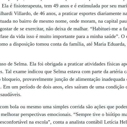
 Ela é fisioterapeuta, tem 49 anos e é estimulada por seu mari
hardi Villardo, de 46 anos, a praticar esportes diariamente 
ituada no bairro de mesmo nome, onde moram, na capital paul
gostar de se exercitar, não deixa de malhar. “Habituei-me a f
fase da vida isso é muito importante para a minha saúde”. O 
como a disposição tomou conta da família, até Maria Eduarda, 
so de Selma. Ela foi obrigada a praticar atividades físicas a
. Tal exame indicou que Selma estava com parte da artéria c
 bloqueio, provavelmente junção de alimentação inadequada e
a. Em um período de dois anos, eles saíram de uma condição 
 saudáveis.
com bola ou mesmo uma simples corrida são ações que podem
, melhorar perspectivas emocionais. “Sempre tive o biótipo ma
esconfortável na escola”, conta a analista contábil Letícia He