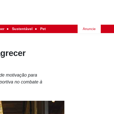
her
Sustentável
Pet
Anuncie
grecer
 de motivação para
portiva no combate à