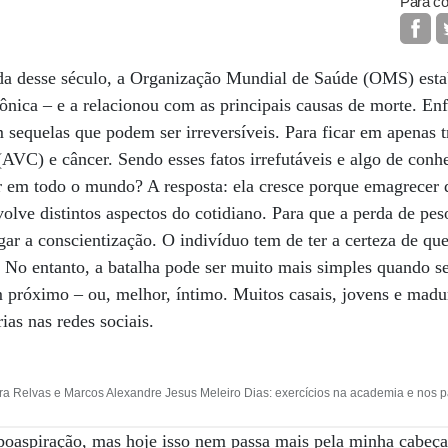
Para co
da desse século, a Organização Mundial de Saúde (OMS) estab
nica – e a relacionou com as principais causas de morte. En
equelas que podem ser irreversíveis. Para ficar em apenas trê
 (AVC) e câncer. Sendo esses fatos irrefutáveis e algo de con
r em todo o mundo? A resposta: ela cresce porque emagrecer
lve distintos aspectos do cotidiano. Para que a perda de peso
ar a conscientização. O indivíduo tem de ter a certeza de qu
. No entanto, a batalha pode ser muito mais simples quando se
próximo – ou, melhor, íntimo. Muitos casais, jovens e madur
ias nas redes sociais.
ira Relvas e Marcos Alexandre Jesus Meleiro Dias: exercícios na academia e nos 
ipoaspiração, mas hoje isso nem passa mais pela minha cabeç