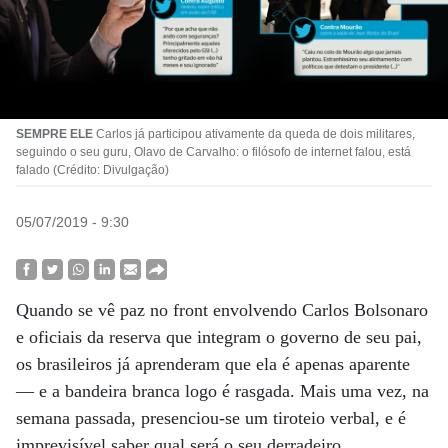
SEMPRE ELE
Carlos já participou ativamente da queda de dois militares,
seguindo o seu guru, Olavo de Carvalho: o filósofo de internet falou, está
falado (Crédito: Divulgação)
05/07/2019 - 9:30
Quando se vê paz no front envolvendo Carlos Bolsonaro
e oficiais da reserva que integram o governo de seu pai,
os brasileiros já aprenderam que ela é apenas aparente
— e a bandeira branca logo é rasgada. Mais uma vez, na
semana passada, presenciou-se um tiroteio verbal, e é
imprevisível saber qual será o seu derradeiro