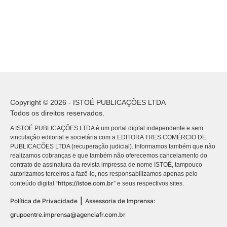
Copyright © 2026 - ISTOÉ PUBLICAÇÕES LTDA
Todos os direitos reservados.
A ISTOÉ PUBLICAÇÕES LTDA é um portal digital independente e sem
vinculação editorial e societária com a EDITORA TRES COMÉRCIO DE
PUBLICACÕES LTDA (recuperação judicial). Informamos também que não
realizamos cobranças e que também não oferecemos cancelamento do
contrato de assinatura da revista impressa de nome ISTOÉ, tampouco
autorizamos terceiros a fazê-lo, nos responsabilizamos apenas pelo
https://istoe.com.br
conteúdo digital “
” e seus respectivos sites.
|
Política de Privacidade
Assessoria de Imprensa:
grupoentre.imprensa@agenciafr.com.br