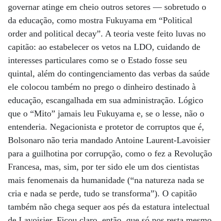
governar atinge em cheio outros setores — sobretudo o
da educação, como mostra Fukuyama em “Political
order and political decay”. A teoria veste feito luvas no
capitão: ao estabelecer os vetos na LDO, cuidando de
interesses particulares como se o Estado fosse seu
quintal, além do contingenciamento das verbas da saúde
ele colocou também no prego o dinheiro destinado à
educação, escangalhada em sua administração. Lógico
que o “Mito” jamais leu Fukuyama e, se o lesse, não o
entenderia. Negacionista e protetor de corruptos que é,
Bolsonaro não teria mandado Antoine Laurent-Lavoisier
para a guilhotina por corrupção, como o fez a Revolução
Francesa, mas, sim, por ter sido ele um dos cientistas
mais fenomenais da humanidade (“na natureza nada se
cria e nada se perde, tudo se transforma”). O capitão
também não chega sequer aos pés da estatura intelectual
de Lavoisier. Ficou claro, então, que só nos resta mesmo