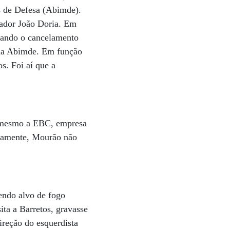
is de Defesa (Abimde).
nador João Doria. Em
gando o cancelamento
o da Abimde. Em função
s. Foi aí que a
é mesmo a EBC, empresa
rtamente, Mourão não
endo alvo de fogo
ta a Barretos, gravasse
ireção do esquerdista