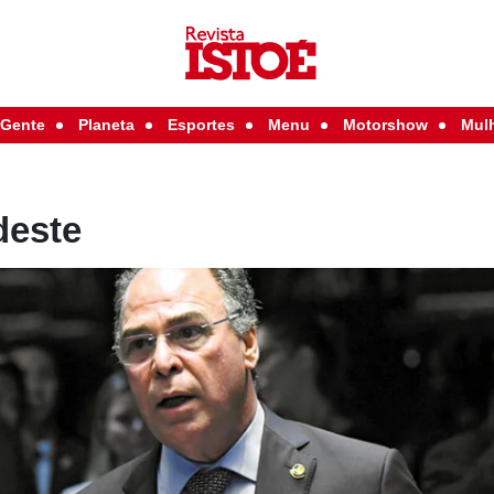
Gente
Planeta
Esportes
Menu
Motorshow
Mul
deste