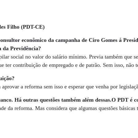
es Filho (PDT-CE)
 consultor econômico da campanha de Ciro Gomes á Presid
a da Previdência?
pilar social no valor do salário mínimo. Previa também que 
 que ter contribuição de empregado e de patrão. Sem isso, não 
uição?
 aprovar a reforma sem isso e esperar que venha por legisla
ranco. Há outras questões também além dessas.
O PDT é co
de da reforma. Mas considera que algumas questões básicas t