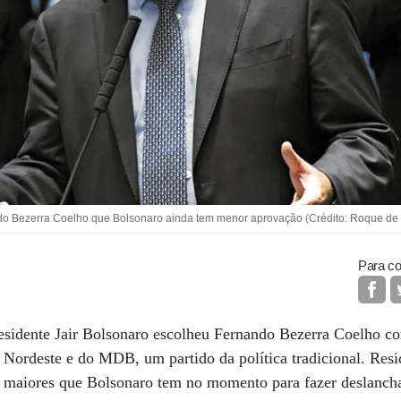
o Bezerra Coelho que Bolsonaro ainda tem menor aprovação (Crédito: Roque de
Para co
residente Jair Bolsonaro escolheu Fernando Bezerra Coelho c
 Nordeste e do MDB, um partido da política tradicional. Res
es maiores que Bolsonaro tem no momento para fazer deslancha