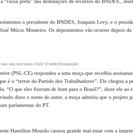
 a “caixa preta” das destinações de recursos do BNDES., mui
poimentos o presidente do BNDES, Joaquim Levy, e o preside
 José Múcio Monteiro. Os depoimentos vão ocorrer depois da
 que seja bom para o País” (Crédito:Divulgação)
reire (PSL-CE) respondeu a uma moça que recolhia assinatur
 que é o “terror do Partido dos Trabalhadores”. Ele chegou a p
. “O que eles fizeram de bom para o Brasil?”, disse ele ao e
vitado dizer o nome do autor, a moça admitiu que o projeto pa
de um parlamentar do PT.
dente Hamilton Mourão causou grande mal-estar com a impre