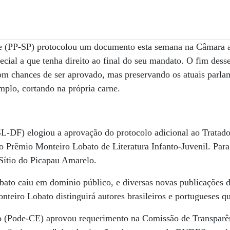
te (PP-SP) protocolou um documento esta semana na Câmara 
ecial a que tenha direito ao final do seu mandato. O fim desse
m chances de ser aprovado, mas preservando os atuais parlam
mplo, cortando na própria carne.
SL-DF) elogiou a aprovação do protocolo adicional ao Tratad
 o Prêmio Monteiro Lobato de Literatura Infanto-Juvenil. Para
ítio do Picapau Amarelo.
bato caiu em domínio público, e diversas novas publicações d
eiro Lobato distinguirá autores brasileiros e portugueses q
 (Pode-CE) aprovou requerimento na Comissão de Transparên