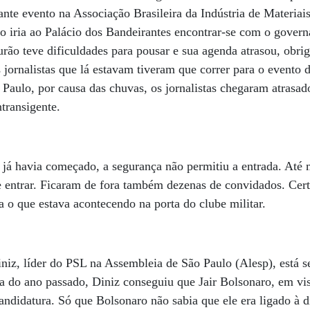
urante evento na Associação Brasileira da Indústria de Materia
o iria ao Palácio dos Bandeirantes encontrar-se com o gover
ão teve dificuldades para pousar e sua agenda atrasou, obri
 jornalistas que lá estavam tiveram que correr para o event
 Paulo, por causa das chuvas, os jornalistas chegaram atrasado
transigente.
 já havia começado, a segurança não permitiu a entrada. At
de entrar. Ficaram de fora também dezenas de convidados. Ce
 o que estava acontecendo na porta do clube militar.
niz, líder do PSL na Assembleia de São Paulo (Alesp), está s
do ano passado, Diniz conseguiu que Jair Bolsonaro, em visi
ndidatura. Só que Bolsonaro não sabia que ele era ligado à d