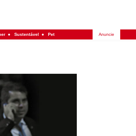
her
Sustentável
Pet
Anuncie