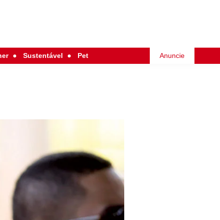
her
Sustentável
Pet
Anuncie