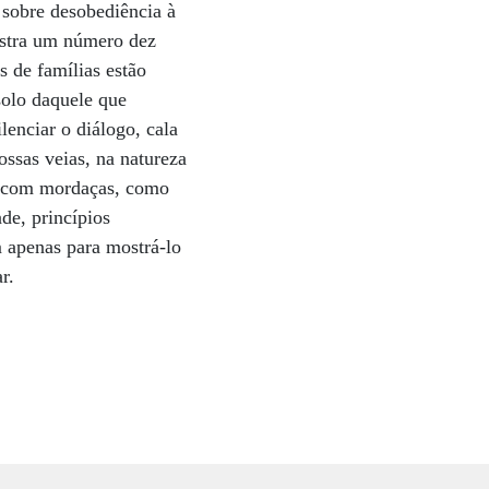
s sobre desobediência à
ostra um número dez
s de famílias estão
solo daquele que
enciar o diálogo, cala
ossas veias, na natureza
em com mordaças, como
ade, princípios
m apenas para mostrá-lo
r.