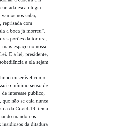
ecantada escatologia
 vamos nos calar,
a, reprisada com
la a boca já morreu”.
dres porões da tortura,
a, mais espaço no nosso
ei. E a lei, presidente,
sobediência a ela sejam
adinho miserável como
ossui o mínimo senso de
 de interesse público,
, que não se cala nunca
mo a da Covid-19, tenta
 Quando mandou os
 insidiosos da ditadura