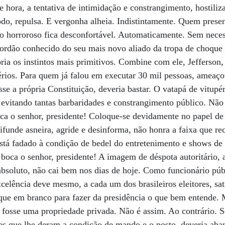
de hora, a tentativa de intimidação e constrangimento, hostil
odo, repulsa. E vergonha alheia. Indistintamente. Quem prese
o horroroso fica desconfortável. Automaticamente. Sem nece
bordão conhecido do seu mais novo aliado da tropa de choque
oria os instintos mais primitivos. Combine com ele, Jefferson,
rios. Para quem já falou em executar 30 mil pessoas, ameaço
sse a própria Constituição, deveria bastar. O vatapá de vitupé
 evitando tantas barbaridades e constrangimento público. Não
oca o senhor, presidente! Coloque-se devidamente no papel d
 difunde asneira, agride e desinforma, não honra a faixa que re
Está fadado à condição de bedel do entretenimento e shows d
a boca o senhor, presidente! A imagem de déspota autoritário,
bsoluto, não cai bem nos dias de hoje. Como funcionário púb
xcelência deve mesmo, a cada um dos brasileiros eleitores, sa
eque em branco para fazer da presidência o que bem entende.
fosse uma propriedade privada. Não é assim. Ao contrário. S
les que lhe deram a condição de mando e o posto, deveria aban