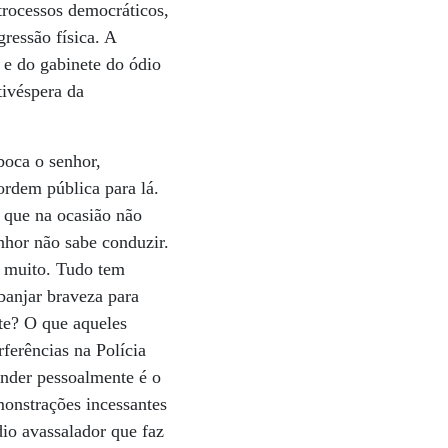
trocessos democráticos,
ressão física. A
 e do gabinete do ódio
tivéspera da
boca o senhor,
rdem pública para lá.
 que na ocasião não
nhor não sabe conduzir.
e muito. Tudo tem
banjar braveza para
te? O que aqueles
ferências na Polícia
ender pessoalmente é o
monstrações incessantes
dio avassalador que faz