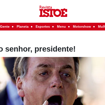
Gente
Planeta
Esportes
Menu
Motorshow
Mul
o senhor, presidente!