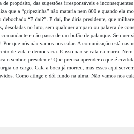
ra de propósito, das sugestões irresponsáveis e inconsequente
liza que a “gripezinha” não mataria nem 800 e quando ela m
debochado “E daí?”. E daí, lhe diria presidente, que milhare
s, desoladas no luto, sem qualquer amparo ou palavra de con
 comandante e não passa de um bufão de palanque. Se quer sil
e! Por que nós não vamos nos calar. A comunicação está nas n
nceito de vida e democracia. E isso não se cala na marra. N
oca o senhor, presidente! Que precisa aprender o que é civilid
iturgia do cargo. Cala a boca já morreu, mas esses aqui serve
idos. Como atinge e dói fundo na alma. Não vamos nos cala