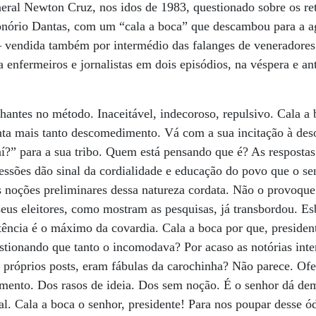
eneral Newton Cruz, nos idos de 1983, questionado sobre os re
Honório Dantas, com um “cala a boca” que descambou para a ag
— vendida também por intermédio das falanges de veneradores
a enfermeiros e jornalistas em dois episódios, na véspera e an
hantes no método. Inaceitável, indecoroso, repulsivo. Cala a 
ta mais tanto descomedimento. Vá com a sua incitação à deso
í?” para a sua tribo. Quem está pensando que é? As respostas
ressões dão sinal da cordialidade e educação do povo que o se
 noções preliminares dessa natureza cordata. Não o provoqu
 seus eleitores, como mostram as pesquisas, já transbordou. Es
tência é o máximo da covardia. Cala a boca por que, presiden
estionando que tanto o incomodava? Por acaso as notórias inter
 próprios posts, eram fábulas da carochinha? Não parece. Of
umento. Dos rasos de ideia. Dos sem noção. É o senhor dá de
l. Cala a boca o senhor, presidente! Para nos poupar desse ó