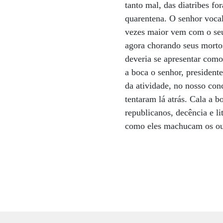
tanto mal, das diatribes fo
quarentena. O senhor voca
vezes maior vem com o seu 
agora chorando seus morto
deveria se apresentar como
a boca o senhor, president
da atividade, no nosso co
tentaram lá atrás. Cala a b
republicanos, decência e l
como eles machucam os ouv