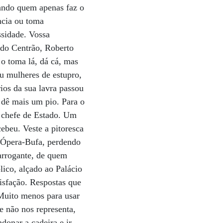
izando quem apenas faz o
ncia ou toma
ssidade. Vossa
 do Centrão, Roberto
 o toma lá, dá cá, mas
u mulheres de estupro,
rios da sua lavra passou
 dê mais um pio. Para o
e chefe de Estado. Um
cebeu. Veste a pitoresca
e Ópera-Bufa, perdendo
 arrogante, de quem
lico, alçado ao Palácio
tisfação. Respostas que
 Muito menos para usar
e não nos representa,
donar a cadeira e ir