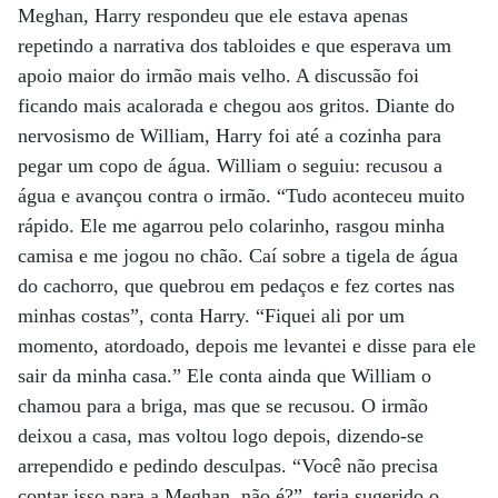
Meghan, Harry respondeu que ele estava apenas
repetindo a narrativa dos tabloides e que esperava um
apoio maior do irmão mais velho. A discussão foi
ficando mais acalorada e chegou aos gritos. Diante do
nervosismo de William, Harry foi até a cozinha para
pegar um copo de água. William o seguiu: recusou a
água e avançou contra o irmão. “Tudo aconteceu muito
rápido. Ele me agarrou pelo colarinho, rasgou minha
camisa e me jogou no chão. Caí sobre a tigela de água
do cachorro, que quebrou em pedaços e fez cortes nas
minhas costas”, conta Harry. “Fiquei ali por um
momento, atordoado, depois me levantei e disse para ele
sair da minha casa.” Ele conta ainda que William o
chamou para a briga, mas que se recusou. O irmão
deixou a casa, mas voltou logo depois, dizendo-se
arrependido e pedindo desculpas. “Você não precisa
contar isso para a Meghan, não é?”, teria sugerido o