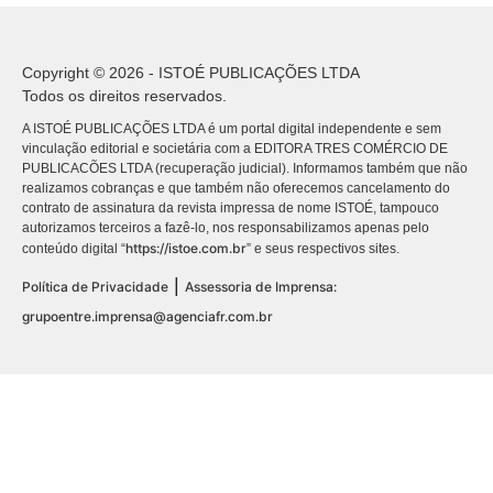
Copyright © 2026 - ISTOÉ PUBLICAÇÕES LTDA
Todos os direitos reservados.
A ISTOÉ PUBLICAÇÕES LTDA é um portal digital independente e sem
vinculação editorial e societária com a EDITORA TRES COMÉRCIO DE
PUBLICACÕES LTDA (recuperação judicial). Informamos também que não
realizamos cobranças e que também não oferecemos cancelamento do
contrato de assinatura da revista impressa de nome ISTOÉ, tampouco
autorizamos terceiros a fazê-lo, nos responsabilizamos apenas pelo
https://istoe.com.br
conteúdo digital “
” e seus respectivos sites.
|
Política de Privacidade
Assessoria de Imprensa:
grupoentre.imprensa@agenciafr.com.br