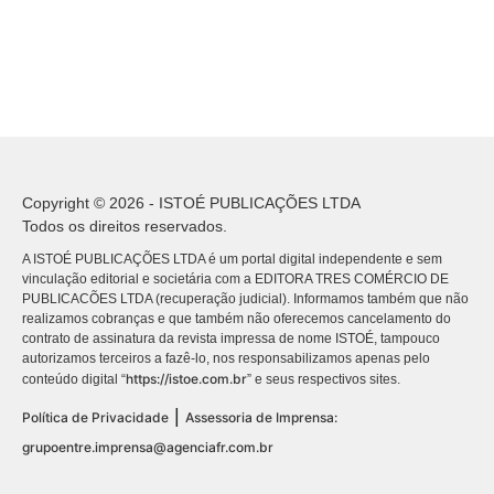
Copyright © 2026 - ISTOÉ PUBLICAÇÕES LTDA
Todos os direitos reservados.
A ISTOÉ PUBLICAÇÕES LTDA é um portal digital independente e sem
vinculação editorial e societária com a EDITORA TRES COMÉRCIO DE
PUBLICACÕES LTDA (recuperação judicial). Informamos também que não
realizamos cobranças e que também não oferecemos cancelamento do
contrato de assinatura da revista impressa de nome ISTOÉ, tampouco
autorizamos terceiros a fazê-lo, nos responsabilizamos apenas pelo
https://istoe.com.br
conteúdo digital “
” e seus respectivos sites.
|
Política de Privacidade
Assessoria de Imprensa:
grupoentre.imprensa@agenciafr.com.br