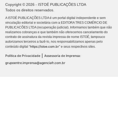
Copyright © 2026 - ISTOÉ PUBLICAÇÕES LTDA
Todos os direitos reservados.
A ISTOÉ PUBLICAÇÕES LTDA é um portal digital independente e sem
vinculação editorial e societária com a EDITORA TRES COMÉRCIO DE
PUBLICACÕES LTDA (recuperação judicial). Informamos também que não
realizamos cobranças e que também não oferecemos cancelamento do
contrato de assinatura da revista impressa de nome ISTOÉ, tampouco
autorizamos terceiros a fazê-lo, nos responsabilizamos apenas pelo
https://istoe.com.br
conteúdo digital “
” e seus respectivos sites.
|
Política de Privacidade
Assessoria de Imprensa:
grupoentre.imprensa@agenciafr.com.br