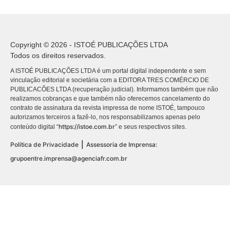
Copyright © 2026 - ISTOÉ PUBLICAÇÕES LTDA
Todos os direitos reservados.
A ISTOÉ PUBLICAÇÕES LTDA é um portal digital independente e sem
vinculação editorial e societária com a EDITORA TRES COMÉRCIO DE
PUBLICACÕES LTDA (recuperação judicial). Informamos também que não
realizamos cobranças e que também não oferecemos cancelamento do
contrato de assinatura da revista impressa de nome ISTOÉ, tampouco
autorizamos terceiros a fazê-lo, nos responsabilizamos apenas pelo
https://istoe.com.br
conteúdo digital “
” e seus respectivos sites.
|
Política de Privacidade
Assessoria de Imprensa:
grupoentre.imprensa@agenciafr.com.br