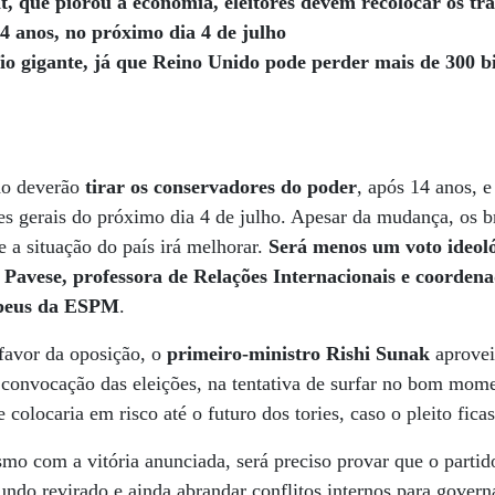
t, que piorou a economia, eleitores devem recolocar os tr
4 anos, no próximo dia 4 de julho
io gigante, já que Reino Unido pode perder mais de 300 bi
do deverão
tirar os conservadores do poder
, após 14 anos, 
ões gerais do próximo dia 4 de julho. Apesar da mudança, os br
 a situação do país irá melhorar.
Será menos um voto ideoló
 Pavese, professora de Relações Internacionais e coorden
opeus da ESPM
.
avor da oposição, o
primeiro-ministro Rishi Sunak
aprovei
a convocação das eleições, na tentativa de surfar no bom mom
olocaria em risco até o futuro dos tories, caso o pleito fica
smo com a vitória anunciada, será preciso provar que o partid
ndo revirado e ainda abrandar conflitos internos para govern