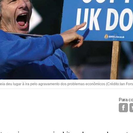
peia deu lugar à ira pelo agravamento dos problemas econômicos (Crédito:Ian Fors
Para co