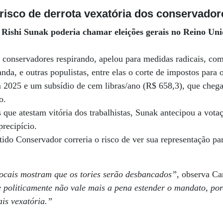
risco de derrota vexatória dos conservador
Rishi Sunak poderia chamar eleições gerais no Reino Unid
s conservadores respirando, apelou para medidas radicais, co
nda, e outras populistas, entre elas o corte de impostos para 
 2025 e um subsídio de cem libras/ano (R$ 658,3), que chega
o.
 que atestam vitória dos trabalhistas, Sunak antecipou a vota
precipício.
tido Conservador correria o risco de ver sua representação pa
locais mostram que os tories serão desbancados”
, observa Ca
politicamente não vale mais a pena estender o mandato, por
is vexatória.”