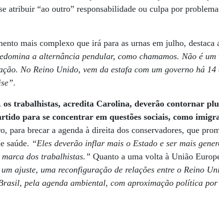
 atribuir “ao outro” responsabilidade ou culpa por problema
ento mais complexo que irá para as urnas em julho, destaca 
predomina a alternância pendular, como chamamos. Não é um 
sfação. No Reino Unido, vem da estafa com um governo há 14
ise”
.
os trabalhistas, acredita Carolina, deverão contornar plu
artido para se concentrar em questões sociais, como imigr
o, para brecar a agenda à direita dos conservadores, que pro
e saúde.
“Eles deverão inflar mais o Estado e ser mais gener
a marca dos trabalhistas.”
Quanto a uma volta à União Europeia
um ajuste, uma reconfiguração de relações entre o Reino Un
rasil, pela agenda ambiental, com aproximação política po