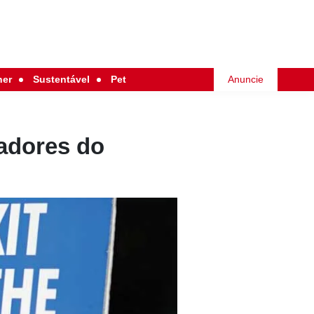
her
Sustentável
Pet
Anuncie
vadores do