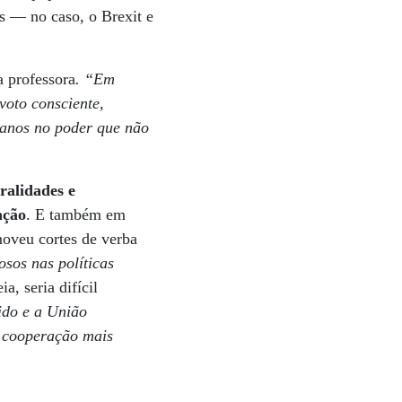
s — no caso, o Brexit e
a professora
. “Em
voto consciente,
 anos no poder que não
ralidades e
ação
. E também em
moveu cortes de verba
osos nas políticas
, seria difícil
ido e a União
r cooperação mais