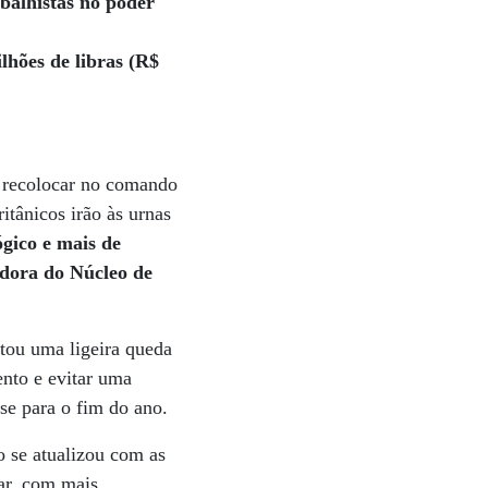
abalhistas no poder
lhões de libras (R$
e recolocar no comando
itânicos irão às urnas
gico e mais de
adora do Núcleo de
tou uma ligeira queda
ento e evitar uma
sse para o fim do ano.
o se atualizou com as
ar, com mais