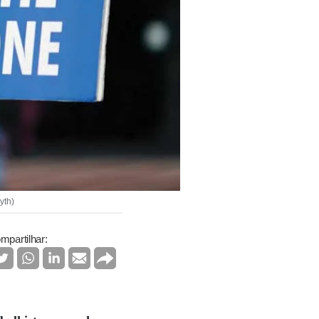
yth)
mpartilhar: