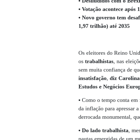
• Desiludidos com o Brexi
• Votação acontece após 1
• Novo governo tem desaf
1,97 trilhão) até 2035
Os eleitores do Reino Uni
os
trabalhistas
, nas eleiç
sem muita confiança de que
insatisfação
,
diz Carolina
Estudos e Negócios Eur
•
Como o tempo conta em f
da inflação para apressar 
derrocada monumental, que c
• Do lado trabalhista
, me
pautas emergidas de um mu