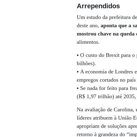
Arrependidos
Um estudo da prefeitura 
deste ano,
aponta que a s
mostrou chave na queda d
alimentos.
•
O custo do Brexit para o 
bilhões).
•
A economia de Londres en
empregos cortados no país
•
Se nada for feito para fr
(R$ 1,97 trilhão) até 2035
Na avaliação de Carolina, 
líderes atribuem à União 
apropriam de soluções apr
retorno à grandeza do “impé