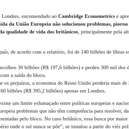
de Londres, encomendado ao
Cambridge Econometrics
e apre
aída da União Europeia não solucionou problemas, piorou o
a qualidade de vida dos britânicos
, principalmente pela al
país, de acordo com o relatório, foi de 140 bilhões de libras e
colheu 30 bilhões (R$ 197,6 bilhões) e perdeu 300 mil dos 
 com a saída do bloco.
ear os prejuízos, a economia do Reino Unido perderia mais de 
, 60 bilhões (R$ 395,2 bilhões) apenas em Londres.
existe um limite esfumaçado entre políticas europeias e nacio
Europeia problemas que não têm competência para resolver, 
esentadas pelo bloco. No caso britânico, essa busca por mai
rio onde o sol nunca se põe”, se instalou a partir do viés pol