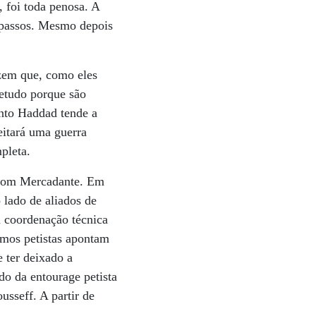
 foi toda penosa. A
s passos. Mesmo depois
izem que, como eles
etudo porque são
anto Haddad tende a
eitará uma guerra
pleta.
, com Mercadante. Em
 lado de aliados de
a coordenação técnica
smos petistas apontam
 ter deixado a
ado da entourage petista
sseff. A partir de