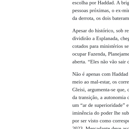
escolha por Haddad. A bri
pessoas próximas, o ex-mi
da derrota, os dois bater
Apesar do histórico, sob r
dividirão a Esplanada, ch
cotados para ministérios s
ocupar Fazenda, Planejame
aberta. “Eles não vão sair
Não é apenas com Haddad q
meio ao mal-estar, os corr
Gleisi, argumenta-se que, 
da transição, a autonomia 
um “ar de superioridade” e
iminência do poder lhe subi
por ser visto como corresp
2023, Mercadante deve asc