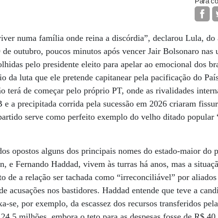
Para co
iver numa família onde reina a discórdia”, declarou Lula, do a
 de outubro, poucos minutos após vencer Jair Bolsonaro nas 
hidas pelo presidente eleito para apelar ao emocional dos bra
 da luta que ele pretende capitanear pela pacificação do País
o terá de começar pelo próprio PT, onde as rivalidades interna
 e a precipitada corrida pela sucessão em 2026 criaram fissur
partido serve como perfeito exemplo do velho ditado popular “
os opostos alguns dos principais nomes do estado-maior do p
n, e Fernando Haddad, vivem às turras há anos, mas a situaç
 de a relação ser tachada como “irreconciliável” por aliados 
de acusações nos bastidores. Haddad entende que teve a cand
a-se, por exemplo, da escassez dos recursos transferidos pe
 24,5 milhões, embora o teto para as despesas fosse de R$ 40 