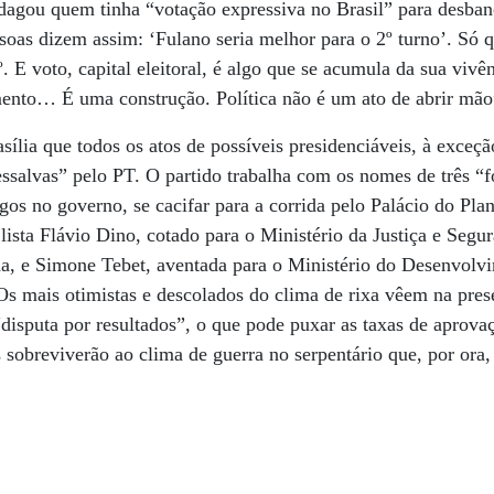
dagou quem tinha “votação expressiva no Brasil” para desban
soas dizem assim: ‘Fulano seria melhor para o 2º turno’. Só 
º. E voto, capital eleitoral, é algo que se acumula da sua vivê
mento… É uma construção. Política não é um ato de abrir mão
asília que todos os atos de possíveis presidenciáveis, à exceç
essalvas” pelo PT. O partido trabalha com os nomes de três “f
gos no governo, se cacifar para a corrida pelo Palácio do Pl
lista Flávio Dino, cotado para o Ministério da Justiça e Segur
a, e Simone Tebet, aventada para o Ministério do Desenvolvi
Os mais otimistas e descolados do clima de rixa vêem na pres
isputa por resultados”, o que pode puxar as taxas de aprova
s sobreviverão ao clima de guerra no serpentário que, por ora,