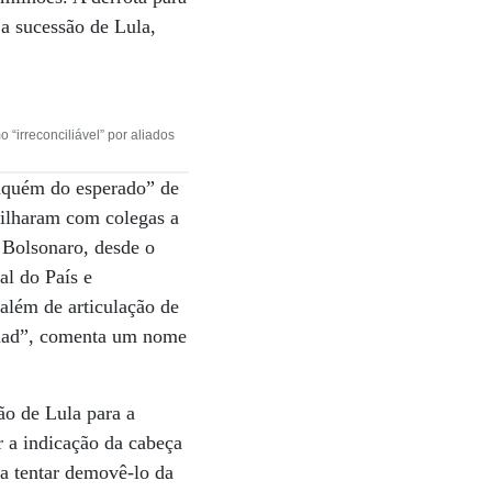
a a sucessão de Lula,
 “irreconciliável” por aliados
“aquém do esperado” de
tilharam com colegas a
 Bolsonaro, desde o
al do País e
além de articulação de
Haddad”, comenta um nome
ão de Lula para a
r a indicação da cabeça
ra tentar demovê-lo da