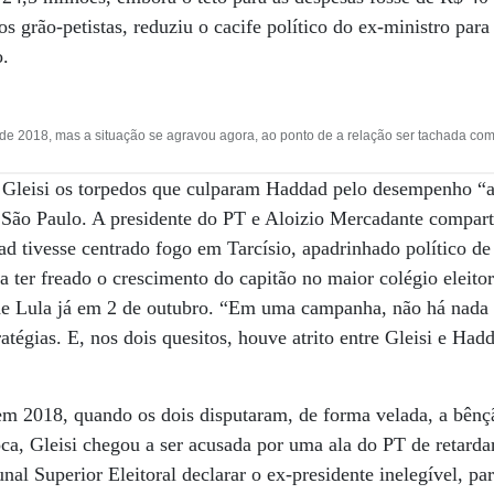
 os grão-petistas, reduziu o cacife político do ex-ministro par
o.
sde 2018, mas a situação se agravou agora, ao ponto de a relação ser tachada como
e Gleisi os torpedos que culparam Haddad pelo desempenho 
 São Paulo. A presidente do PT e Aloizio Mercadante compar
d tivesse centrado fogo em Tarcísio, apadrinhado político de
a ter freado o crescimento do capitão no maior colégio eleitor
 de Lula já em 2 de outubro. “Em uma campanha, não há nada 
tratégias. E, nos dois quesitos, houve atrito entre Gleisi e 
em 2018, quando os dois disputaram, de forma velada, a bênç
oca, Gleisi chegou a ser acusada por uma ala do PT de retarda
nal Superior Eleitoral declarar o ex-presidente inelegível, pa