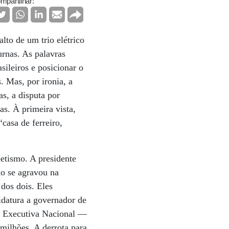
mpartilhar:
lto de um trio elétrico
urnas. As palavras
sileiros e posicionar o
. Mas, por ironia, a
s, a disputa por
as. À primeira vista,
casa de ferreiro,
etismo. A presidente
ão se agravou na
dos dois. Eles
idatura a governador de
la Executiva Nacional —
milhões. A derrota para