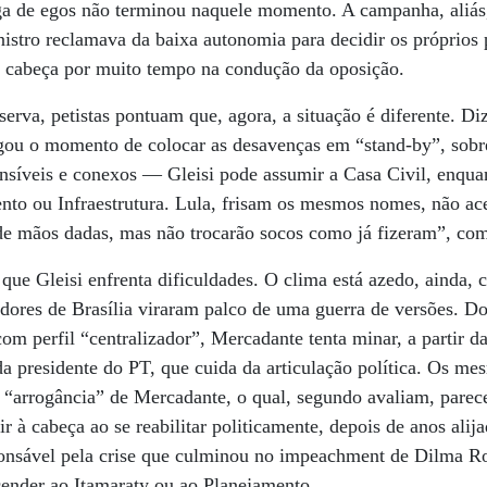
ga de egos não terminou naquele momento. A campanha, aliás,
nistro reclamava da baixa autonomia para decidir os próprio
am cabeça por muito tempo na condução da oposição.
eserva, petistas pontuam que, agora, a situação é diferente. D
egou o momento de colocar as desavenças em “stand-by”, sobr
ensíveis e conexos — Gleisi pode assumir a Casa Civil, enqu
nto ou Infraestrutura. Lula, frisam os mesmos nomes, não ac
 de mãos dadas, mas não trocarão socos como já fizeram”, com
ue Gleisi enfrenta dificuldades. O clima está azedo, ainda
edores de Brasília viraram palco de uma guerra de versões. Do
com perfil “centralizador”, Mercadante tenta minar, a partir d
da presidente do PT, que cuida da articulação política. Os me
 “arrogância” de Mercadante, o qual, segundo avaliam, parece
r à cabeça ao se reabilitar politicamente, depois de anos alij
onsável pela crise que culminou no impeachment de Dilma Rou
ender ao Itamaraty ou ao Planejamento.