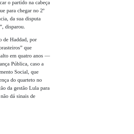
car o partido na cabeça
que para chegar no 2º
ncia, da sua disputa
”, disparou.
ão de Haddad, por
orasteiros” que
analto em quatro anos —
ança Pública, caso a
mento Social, que
ença do quarteto no
ção da gestão Lula para
 não dá sinais de