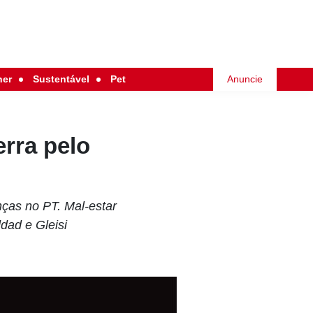
her
Sustentável
Pet
Anuncie
rra pelo
nças no PT. Mal-estar
dad e Gleisi