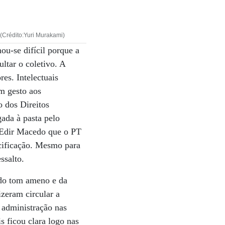
Crédito:Yuri Murakami)
ou-se difícil porque a
ltar o coletivo. A
es. Intelectuais
m gesto aos
o dos Direitos
ada à pasta pelo
o Edir Macedo que o PT
acificação. Mesmo para
ssalto.
 do tom ameno e da
izeram circular a
a administração nas
s ficou clara logo nas