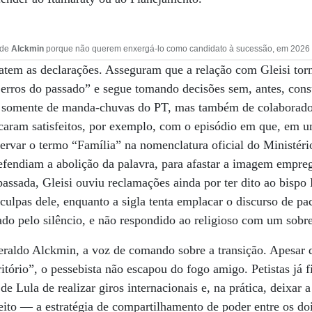
 de
Alckmin
porque não querem enxergá-lo como candidato à sucessão, em 2026 (
atem as declarações. Asseguram que a relação com Gleisi torn
erros do passado” e segue tomando decisões sem, antes, consu
ão somente de manda-chuvas do PT, mas também de colaborador
icaram satisfeitos, por exemplo, com o episódio em que, em u
servar o termo “Família” na nomenclatura oficial do Ministéri
fendiam a abolição da palavra, para afastar a imagem empreg
assada, Gleisi ouviu reclamações ainda por ter dito ao bisp
culpas dele, enquanto a sigla tenta emplacar o discurso de p
tado pelo silêncio, e não respondido ao religioso com um sobre
Geraldo Alckmin, a voz de comando sobre a transição. Apesar
ritório”, o pessebista não escapou do fogo amigo. Petistas já f
de Lula de realizar giros internacionais e, na prática, deixar 
eito — a estratégia de compartilhamento de poder entre os doi