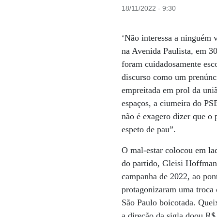
18/11/2022 - 9:30
‘Não interessa a ninguém v
na Avenida Paulista, em 30
foram cuidadosamente escol
discurso como um prenúncio
empreitada em prol da uniã
espaços, a ciumeira do PSB
não é exagero dizer que o 
espeto de pau”.
O mal-estar colocou em lad
do partido, Gleisi Hoffman
campanha de 2022, ao ponto
protagonizaram uma troca 
São Paulo boicotada. Queix
a direção da sigla doou R$