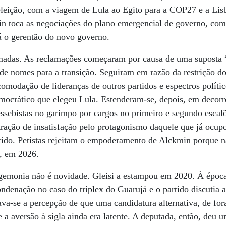
eleição, com a viagem de Lula ao Egito para a COP27 e a Lis
min toca as negociações do plano emergencial de governo, co
á o gerentão do novo governo.
amadas. As reclamações começaram por causa de uma suposta “
de nomes para a transição. Seguiram em razão da restrição d
modação de lideranças de outros partidos e espectros políti
mocrático que elegeu Lula. Estenderam-se, depois, em decorr
ssebistas no garimpo por cargos no primeiro e segundo escal
ação de insatisfação pelo protagonismo daquele que já ocup
rtido. Petistas rejeitam o empoderamento de Alckmin porque 
, em 2026.
gemonia não é novidade. Gleisi a estampou em 2020. À época
ndenação no caso do tríplex do Guarujá e o partido discutia as
va-se a percepção de que uma candidatura alternativa, de fora
a aversão à sigla ainda era latente. A deputada, então, deu u