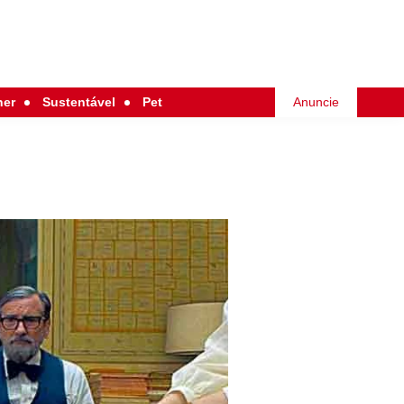
her
Sustentável
Pet
Anuncie