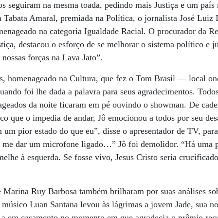
s seguiram na mesma toada, pedindo mais Justiça e um país
 Tabata Amaral, premiada na Política, o jornalista José Luiz
menageado na categoria Igualdade Racial. O procurador da Re
iça, destacou o esforço de se melhorar o sistema político e j
 nossas forças na Lava Jato”.
es, homenageado na Cultura, que fez o Tom Brasil ­­— local o
 quando foi lhe dada a palavra para seus agradecimentos. Todo
geados da noite ficaram em pé ouvindo o showman. De cadei
ico que o impedia de andar, Jô emocionou a todos por seu des
m um pior estado do que eu”, disse o apresentador de TV, para
e me dar um microfone ligado…” Jô foi demolidor. “Há uma 
melhe à esquerda. Se fosse vivo, Jesus Cristo seria crucific
 e Marina Ruy Barbosa também brilharam por suas análises sob
 o músico Luan Santana levou às lágrimas a jovem Jade, sua no
o-a em casamento no momento em que agradecia o prêmio rece