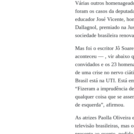
Várias outros homenageado
foram os casos da deputada
educador José Vicente, ho
Dallagnol, premiado na Just
sociedade brasileira renova
Mas foi o escritor Jô Soar
aconteceu ­­— , vir abaixo
convidados e os 23 homena
de uma crise no nervo ciát
Brasil está na UTI. Está e
“Fizeram a imprudência d
qualquer coisa que se asse
de esquerda”, afirmou.
As atrizes Paolla Oliveira
televisão brasileiras, mas
presente ao evento, pedid