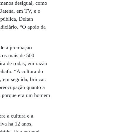
 menos desigual, como
 Datena, em TV, e o
pública, Deltan
udiciário. “O apoio da
nde a premiação
s os mais de 500
ra de rodas, em razão
abafo. “A cultura do
, em seguida, brincar:
preocupação quanto a
ado porque era um homem
re a cultura e a
iva há 12 anos,
bido. Já o coronel