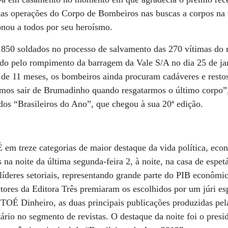
as operações do Corpo de Bombeiros nas buscas a corpos na 
ou a todos por seu heroísmo.
.850 soldados no processo de salvamento das 270 vítimas do 
ado pelo rompimento da barragem da Vale S/A no dia 25 de ja
 de 11 meses, os bombeiros ainda procuram cadáveres e resto
amos sair de Brumadinho quando resgatarmos o último corpo”
 dos “Brasileiros do Ano”, que chegou à sua 20ª edição.
m treze categorias de maior destaque da vida política, econ
s na noite da última segunda-feira 2, à noite, na casa de esp
líderes setoriais, representando grande parte do PIB econômic
etores da Editora Três premiaram os escolhidos por um júri e
TOÉ Dinheiro, as duas principais publicações produzidas pel
tário no segmento de revistas. O destaque da noite foi o pres