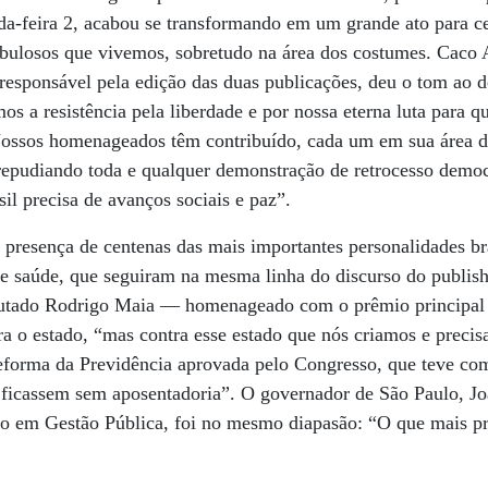
-feira 2, acabou se transformando em um grande ato para cel
bulosos que vivemos, sobretudo na área dos costumes. Caco A
 responsável pela edição das duas publicações, deu o tom ao d
s a resistência pela liberdade e por nossa eterna luta para qu
“Nossos homenageados têm contribuído, cada um em sua área d
repudiando toda e qualquer demonstração de retrocesso democ
sil precisa de avanços sociais e paz”.
presença de centenas das mais importantes personalidades bras
 e saúde, que seguiram na mesma linha do discurso do publish
utado Rodrigo Maia ­­— homenageado com o prêmio principal 
tra o estado, “mas contra esse estado que nós criamos e preci
forma da Previdência aprovada pelo Congresso, que teve co
s ficassem sem aposentadoria”. O governador de São Paulo, Jo
 em Gestão Pública, foi no mesmo diapasão: “O que mais pr