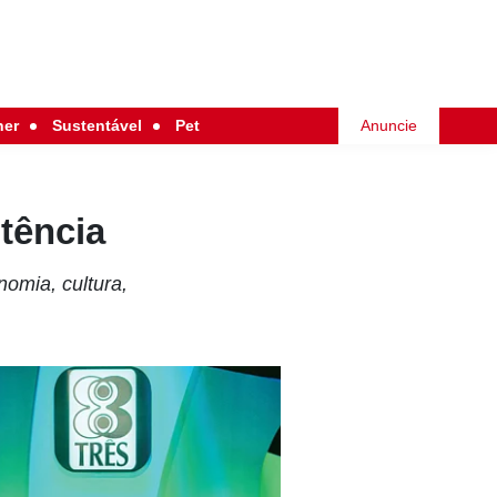
her
Sustentável
Pet
Anuncie
stência
omia, cultura,