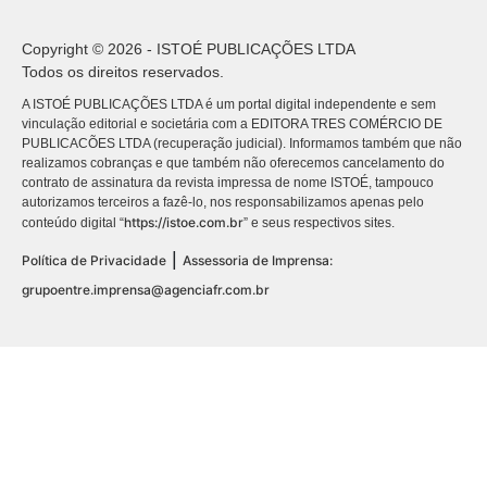
Copyright © 2026 - ISTOÉ PUBLICAÇÕES LTDA
Todos os direitos reservados.
A ISTOÉ PUBLICAÇÕES LTDA é um portal digital independente e sem
vinculação editorial e societária com a EDITORA TRES COMÉRCIO DE
PUBLICACÕES LTDA (recuperação judicial). Informamos também que não
realizamos cobranças e que também não oferecemos cancelamento do
contrato de assinatura da revista impressa de nome ISTOÉ, tampouco
autorizamos terceiros a fazê-lo, nos responsabilizamos apenas pelo
https://istoe.com.br
conteúdo digital “
” e seus respectivos sites.
|
Política de Privacidade
Assessoria de Imprensa:
grupoentre.imprensa@agenciafr.com.br