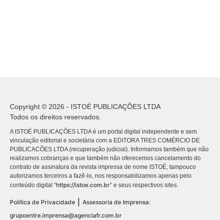
Copyright © 2026 - ISTOÉ PUBLICAÇÕES LTDA
Todos os direitos reservados.
A ISTOÉ PUBLICAÇÕES LTDA é um portal digital independente e sem
vinculação editorial e societária com a EDITORA TRES COMÉRCIO DE
PUBLICACÕES LTDA (recuperação judicial). Informamos também que não
realizamos cobranças e que também não oferecemos cancelamento do
contrato de assinatura da revista impressa de nome ISTOÉ, tampouco
autorizamos terceiros a fazê-lo, nos responsabilizamos apenas pelo
https://istoe.com.br
conteúdo digital “
” e seus respectivos sites.
|
Política de Privacidade
Assessoria de Imprensa:
grupoentre.imprensa@agenciafr.com.br